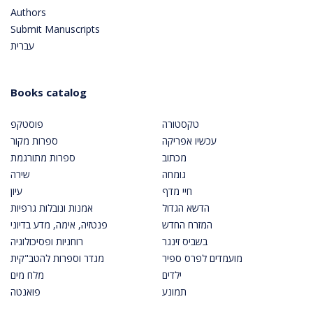
Authors
Submit Manuscripts
עברית
Books catalog
טקסטורה
פוסטקפ
עכשיו אפריקה
ספרות מקור
מכתוב
ספרות מתורגמת
גומחה
שירה
חיי מדף
עיון
הדשא הגדול
אמנות ונובלות גרפיות
המזרח החדש
פנטזיה, אימה, מדע בדיוני
בשביס זינגר
רוחניות ופסיכולוגיה
מועמדים לפרס ספיר
מגדר וספרות להטב"קית
ילדים
מלח מים
תמונע
פואנטה