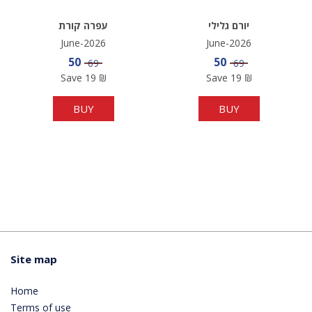
יורם גלילי
עפרה קורת
June-2026
June-2026
Sale price
Sale price
50
50
Price
Price
69
69
Save
19
₪
Save
19
₪
BUY
BUY
Site map
Home
Terms of use