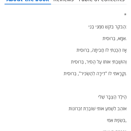
*
הַבֹּקֶר בִּקֵּשׁ מִמֶּנִּי בְּנִי:
אִמָּא, בְּרוּסִית.
אָז הֵכַנְתִּי לוֹ חֲבִיתָה, בְּרוּסִית
וְהוֹשַׁבְתִּי אוֹתוֹ עַל הַסִּיר, בְּרוּסִית
וְקָרָאתִי לוֹ "דִּירָה לְהַשְׂכִּיר", בְּרוּסִית.
הַיּלֶֶד הַצַּבָּר שֶׁלִּי
אוֹהֵב לִשְׁמֹעַ אוֹתִי שׁוֹבֶרֶת זִכְרוֹנוֹת
בִּשְׂפַת אִמִּי,