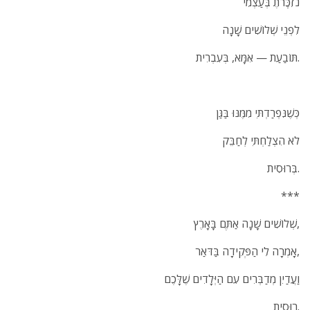
נזִכְֶּרתֶ בְּעַצְמִי
לִפְנֵי שְׁלוֹשִׁים שָׁנָה
תּוֹבַעַת — אִמָּא, בְּעִבְרִית.
כְּשֶׁנִּפְרַדְתִּי מִמֶּנּוּ בַּגַּן
לֹא הִצְלַחְתִּי לְחַבֵּק
בְּרוּסִית.
***
שְׁלוֹשִׁים שָׁנָה אַתֶּם בָּאָרֶץ,
אָמְרָה לִי הַפְּקִידָה בַּדֹּאַר,
וַעֲדַיִן מְדַבְּרִים עִם הַיְּלָדִים שֶׁלָּכֶם
רוּסִית.