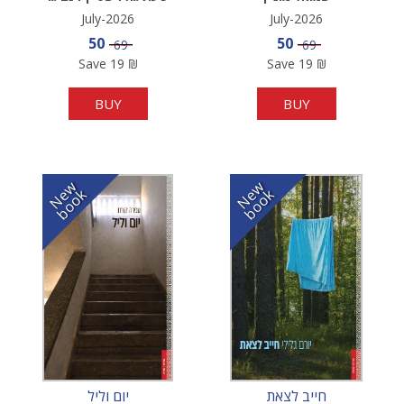
July-2026
July-2026
Sale price
Sale price
50
50
Price
Price
69
69
Save
19
₪
Save
19
₪
BUY
BUY
N
w
b
o
o
N
w
b
o
o
e
k
e
k
חייב לצאת
יום וליל