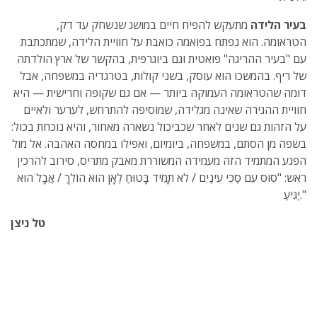
בעיר הלידה
מתעקש להפיח חיים במושג שנשחק עד דק,
הטראומה. הוא נפתח בפואמה כואבת על חוויית הלידה, שמתכתבת
עם "בעיר ההריגה" פואטית וגם ביוגרפית, בהקשר של ארץ הולדתה
של ריף. בהמשכו הוא עוסק, בשני קולות, בטרגדיה במשפחה, אבל
דומה שהטראומה העמוקה ביותר — אם גם שקופה וחרישית — היא
חוויית ההגירה שאינה מגלידה, שמוסיפה להתרחש, לערער ולאיים
על הזהות גם שנים לאחר שכביכול נשארה מאחור, והיא נוכחת בכול:
בשפה מן הסתם, במשפחה, ביומיום, ואפילו במחסה האהבה. אל מול
הפגע המתמיד הזה מעמידה המשוררת מאבק מתריס, סירוב להרכין
ראש: "סוּס עִם סַכֵּי עֵינַיִם / לֹא תָּמִיד בָּטוּחַ לְאָן הוּא הוֹלֵךְ / אֲבָל הוּא
יַגִּיעַ."
טל ניצן