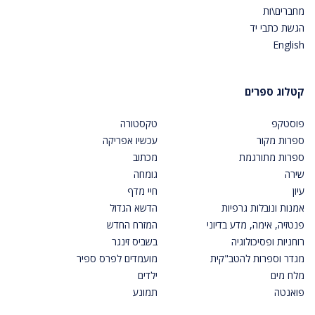
מחברים\ות
הגשת כתבי יד
English
קטלוג ספרים
פוסטקפ
טקסטורה
ספרות מקור
עכשיו אפריקה
ספרות מתורגמת
מכתוב
שירה
גומחה
עיון
חיי מדף
אמנות ונובלות גרפיות
הדשא הגדול
פנטזיה, אימה, מדע בדיוני
המזרח החדש
רוחניות ופסיכולוגיה
בשביס זינגר
מגדר וספרות להטב"קית
מועמדים לפרס ספיר
מלח מים
ילדים
פואנטה
תמונע