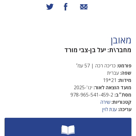
שיתוף באמצעות אימייל
שיתוף בפייסבוק
שיתוף בטוויטר
מאובן
מחבר\ת:
יעל בן-צבי מורד
פורמט:
כריכה רכה | 57 עמ׳
שפה:
עברית
מידות:
21*19
מועד הוצאה לאור:
ינו'-2025
מסתֿ״ב:
978-965-541-459-2
קטגוריות:
שירה
עריכה:
ענת לוין