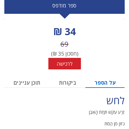
ספר מודפס
מחיר הנחה
34 ₪
מחיר לפני הנחה
69
(חסכון
35
₪)
לרכישה
על הספר
ביקורות
תוכן עניינים
לחש
זֶרַע עִקֵּשׁ תַּחַת הָאֶבֶן
נִזּוֹן מִן הַמֵּת