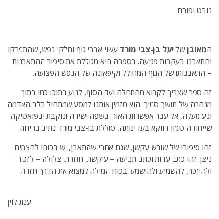
נוֹבֵט וּפוֹרֵחַ
ה
מאובן
של
יעל בן-צבי מורד
עשוי אברי גוף וחלקי נפש, שהתפרקו
והתאבנו בעקבות פגיעה. בספרה היא מגוללת את סיפור ההתאבנות
– התאבנותו של הגוף המחוּלל וקיפאונה של הנפש הפצועה.
זה ספר שצריך לקרוא מהתחלה ועד הסוף, לנוע בתוכו כמו בתוך
מנהרה של חושך סמיך. הוא מזמין אותנו למסע שמתחיל בלב האדמה
ונע מעלה, אל עבר אפשרות האור. בשפה ישירה ונוקבת ובפואטיקה
שייחודה טמון דווקא בעדינותה, סוללת בן-צבי מורד נתיב בריחה.
זהו סיפורו של שורש עקשן, שגם אחרי שהתאבן, יש בכוחו להצמיח
ניצן. זהו כתב עדות וכתב תביעה – עיקשת, חוזרת, צלולה – לזכור
ולהיזכר, להשמיע ולהישמע. בכוח המילה למצוא את הדרך חזרה.
ענת לוין