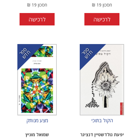
חסכון
19
₪
חסכון
19
₪
לרכישה
לרכישה
ס
ר
ד
ס
ר
ד
פ
ח
ש
פ
ח
ש
הקול בתוכי
מצע מנותק
יפעת גולדשטיין דנציגר
שמואל מוניץ