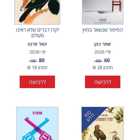
הסיפור שנשאר בחוץ
יקרו דברים שלא ראינו
מעולם
שחר כהן
יגאל סרנה
יולי-2026
יוני-2026
מחיר מבצע
מחיר מבצע
80
60
מחיר
מחיר
98
88
חסכון
28
₪
חסכון
18
₪
לרכישה
לרכישה
ס
ר
ד
פ
ח
ש