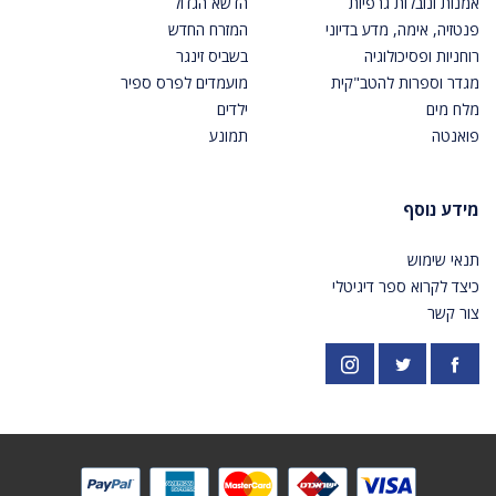
אמנות ונובלות גרפיות
הדשא הגדול
פנטזיה, אימה, מדע בדיוני
המזרח החדש
רוחניות ופסיכולוגיה
בשביס זינגר
מגדר וספרות להטב"קית
מועמדים לפרס ספיר
מלח מים
ילדים
פואנטה
תמונע
מידע נוסף
תנאי שימוש
כיצד לקרוא ספר דיגיטלי
צור קשר
פייסבוק
אינסטגרם
https://twitter.com/PardesPublish