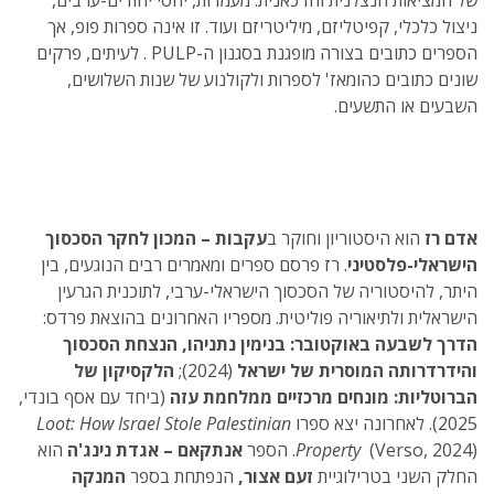
של המציאות הנצלנית והדכאנית: מעמדות, יחסי יהודים-ערבים,
ניצול כלכלי, קפיטליזם, מיליטריזם ועוד. זו אינה ספרות פופ, אך
הספרים כתובים בצורה מופגנת בסגנון ה-PULP . לעיתים, פרקים
שונים כתובים כהומאז' לספרות ולקולנוע של שנות השלושים,
השבעים או התשעים.
אדם רז
הוא היסטוריון וחוקר ב
עקבות – המכון לחקר הסכסוך
הישראלי-פלסטיני
. רז פרסם ספרים ומאמרים רבים הנוגעים, בין
היתר, להיסטוריה של הסכסוך הישראלי-ערבי, לתוכנית הגרעין
הישראלית ולתיאוריה פוליטית. מספריו האחרונים בהוצאת פרדס:
הדרך לשבעה באוקטובר: בנימין נתניהו, הנצחת הסכסוך
והידרדרותה המוסרית של ישראל
(2024);
הלקסיקון של
הברוטליות: מונחים מרכזיים ממלחמת עזה
(ביחד עם אסף בונדי,
2025). לאחרונה יצא ספרו
Loot: How Israel Stole Palestinian
(Verso, 2024). הספר
Property
אנתקאם – אגדת נינג'ה
הוא
החלק השני בטרילוגיית
זעם אצור,
הנפתחת בספר
המנקה