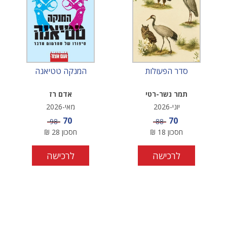
סדר הפעולות
המנקה טטיאנה
תמר נשר-רטי
אדם רז
יוני-2026
מאי-2026
מחיר מבצע
מחיר מבצע
70
70
מחיר
מחיר
98
88
חסכון
18
₪
חסכון
28
₪
לרכישה
לרכישה