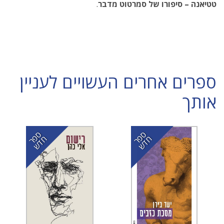
טטיאנה – סיפורו של סמרטוט מדבר
.
ספרים אחרים העשויים לעניין
אותך
ס
ר
ד
ס
ר
ד
פ
ח
ש
פ
ח
ש