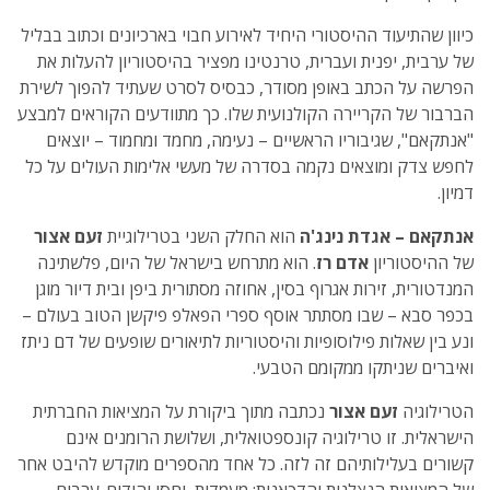
כיוון שהתיעוד ההיסטורי היחיד לאירוע חבוי בארכיונים וכתוב בבליל
של ערבית, יפנית ועברית, טרנטינו מפציר בהיסטוריון להעלות את
הפרשה על הכתב באופן מסודר, כבסיס לסרט שעתיד להפוך לשירת
הברבור של הקריירה הקולנועית שלו. כך מתוודעים הקוראים למבצע
"אנתקאם", שגיבוריו הראשיים – נעימה, מחמד ומחמוד – יוצאים
לחפש צדק ומוצאים נקמה בסדרה של מעשי אלימות העולים על כל
דמיון.
אנתקאם – אגדת נינג'ה
הוא החלק השני בטרילוגיית
זעם אצור
של ההיסטוריון
אדם רז
. הוא מתרחש בישראל של היום, פלשתינה
המנדטורית, זירות אגרוף בסין, אחוזה מסתורית ביפן ובית דיור מוגן
בכפר סבא – שבו מסתתר אוסף ספרי הפאלפ פיקשן הטוב בעולם –
ונע בין שאלות פילוסופיות והיסטוריות לתיאורים שופעים של דם ניתז
ואיברים שניתקו ממקומם הטבעי.
הטרילוגיה
זעם אצור
נכתבה מתוך ביקורת על המציאות החברתית
הישראלית. זו טרילוגיה קונספטואלית, ושלושת הרומנים אינם
קשורים בעלילותיהם זה לזה. כל אחד מהספרים מוקדש להיבט אחר