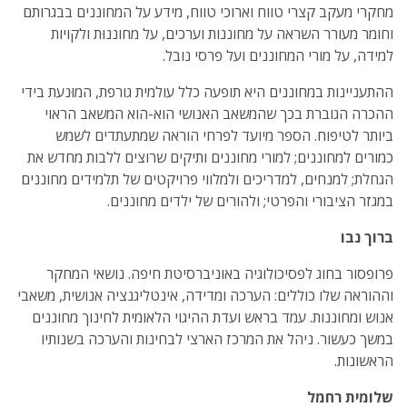
מחקרי מעקב קצרי טווח וארוכי טווח, מידע על המחוננים בבגרותם
וחומר מעורר השראה על מחוננות וערכים, על מחוננוּת ולקויות
למידה, על מורי המחוננים ועל פרסי נובל.
ההתעניינות במחוננים היא תופעה כלל עולמית גורפת, המוּנעת בידי
ההכרה הגוברת בכך שהמשאב האנושי הוא-הוא המשאב הראוי
ביותר לטיפוח. הספר מיועד לפרחי הוראה שמתעתדים לשמש
כמורים למחוננים; למורי מחוננים ותיקים שרוצים ללבות מחדש את
הגחלת; למנחים, למדריכים ולמלווי פרויקטים של תלמידים מחוננים
במגזר הציבורי והפרטי; ולהורים של ילדים מחוננים.
ברוך נבו
פרופסור בחוג לפסיכולוגיה באוניברסיטת חיפה. נושאי המחקר
וההוראה שלו כוללים: הערכה ומדידה, אינטליגנציה אנושית, משאבי
אנוש ומחוננות. עמד בראש ועדת ההיגוי הלאומית לחינוך מחוננים
במשך כעשור. ניהל את המרכז הארצי לבחינות והערכה בשנותיו
הראשונות.
שלומית רחמל