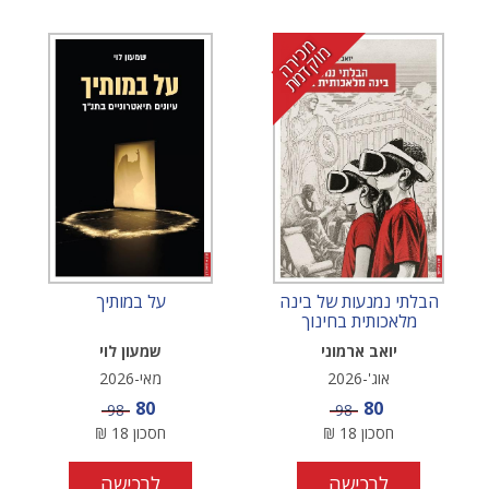
מ
י
ר
ה
ו
ק
ד
מ
כ
מ
ת
הבלתי נמנעות של בינה
על במותיך
מלאכותית בחינוך
יואב ארמוני
שמעון לוי
אוג'-2026
מאי-2026
מחיר מבצע
מחיר מבצע
80
80
מחיר
מחיר
98
98
חסכון
18
₪
חסכון
18
₪
לרכישה
לרכישה