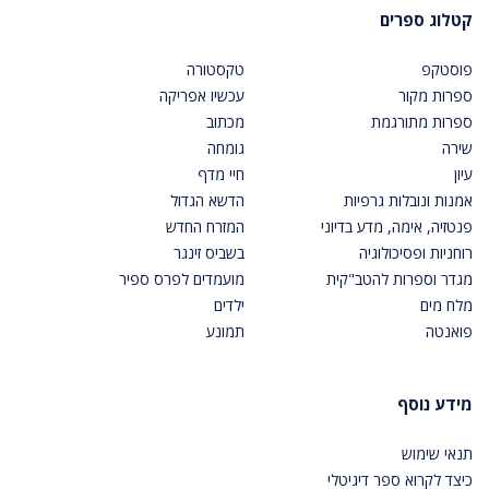
קטלוג ספרים
פוסטקפ
טקסטורה
ספרות מקור
עכשיו אפריקה
ספרות מתורגמת
מכתוב
שירה
גומחה
עיון
חיי מדף
אמנות ונובלות גרפיות
הדשא הגדול
פנטזיה, אימה, מדע בדיוני
המזרח החדש
רוחניות ופסיכולוגיה
בשביס זינגר
מגדר וספרות להטב"קית
מועמדים לפרס ספיר
מלח מים
ילדים
פואנטה
תמונע
מידע נוסף
תנאי שימוש
כיצד לקרוא ספר דיגיטלי