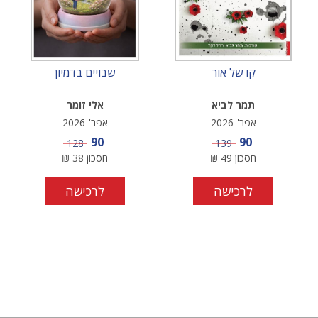
קו של אור
שבויים בדמיון
תמר לביא
אלי זומר
אפר'-2026
אפר'-2026
מחיר מבצע
מחיר מבצע
90
90
מחיר
מחיר
128
139
חסכון
49
₪
חסכון
38
₪
לרכישה
לרכישה