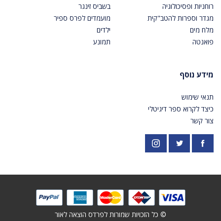
רוחניות ופסיכולוגיה
בשביס זינגר
מגדר וספרות להטב"קית
מועמדים לפרס ספיר
מלח מים
ילדים
פואנטה
תמונע
מידע נוסף
תנאי שימוש
כיצד לקרוא ספר דיגיטלי
צור קשר
פייסבוק
אינסטגרם
https://twitter.com/PardesPublish
© כל הזכויות שמורות לפרדס הוצאה לאור