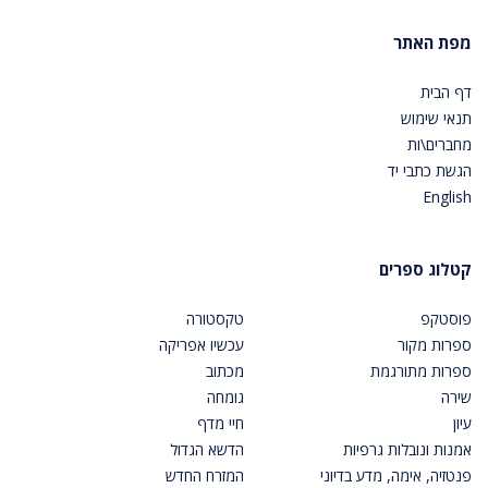
מפת האתר
דף הבית
תנאי שימוש
מחברים\ות
הגשת כתבי יד
English
קטלוג ספרים
פוסטקפ
טקסטורה
ספרות מקור
עכשיו אפריקה
ספרות מתורגמת
מכתוב
שירה
גומחה
עיון
חיי מדף
אמנות ונובלות גרפיות
הדשא הגדול
פנטזיה, אימה, מדע בדיוני
המזרח החדש