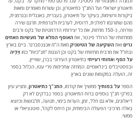
וכמנהל האמנותי של פסטיבל עכו. פרסם ספרי מחקר על בקט, על
תיאטרון ישראלי ועל התנ"ך כתיאטרון, וכן עשרות מאמרים ומאות
ביקורות ורשימות, בעיקר על תיאטרון, בעברית, באנגלית ובגרמנית,
מהם שתורגמו לפולנית, לרוסית, לערבית ולצרפתית. תרגם שירה
ופרוזה, כ-150 מחזות, את כל יצירותיו הדרמטיות של בקט ורבים
ממחזותיו של הרולד פינטר, את
האוסף המלא של
מעשיות האחים
גרים
ואת
השקיעה של הטיטניק
מאת ה"מ אנצנסברגר. ביים בארץ
ובחו"ל את מרבית מחזותיו של בקט וכן הצגות "תנ"כיות" כמו
ויָדֶיה
על הסף
ו
אחותי רעייתי
בתיאטרון העירוני בברן, שווייץ,
ובפסטיבלים בינלאומיים. המחזה
אַחרֵימות
פרי עטו, הכלול בספר
זה, הועלה במקומות שונים בארץ.
הספר
על במותיך
ממשיך את קודמו,
התנ"ך כתיאטרון
, ומציע עיון
בפרקי תנ"ך נוספים ברוח התיאטרון. בספר נבדקים לא רק
דיאלוגים, אלא גם חלל, זמן, הערות בימוי, תנועה, תלבושות וכיוצא
באלה מרכיבי הפעולה הבימתית, וכן היחס לקהל, פוטנציאלי או
ממשי.