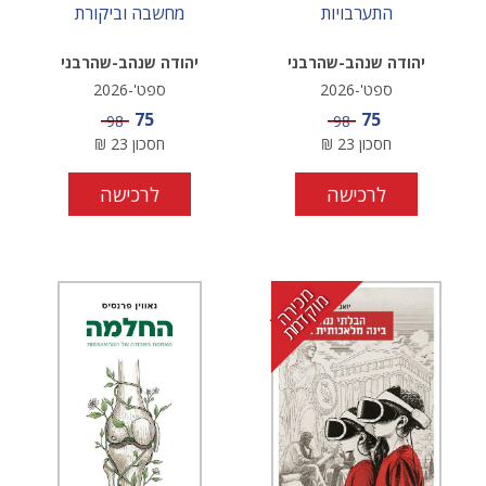
התערבויות
מחשבה וביקורת
יהודה שנהב-שהרבני
יהודה שנהב-שהרבני
ספט'-2026
ספט'-2026
מחיר מבצע
מחיר מבצע
75
75
מחיר
מחיר
98
98
חסכון
23
₪
חסכון
23
₪
לרכישה
לרכישה
מ
י
ר
ה
ו
ק
ד
מ
כ
מ
ת