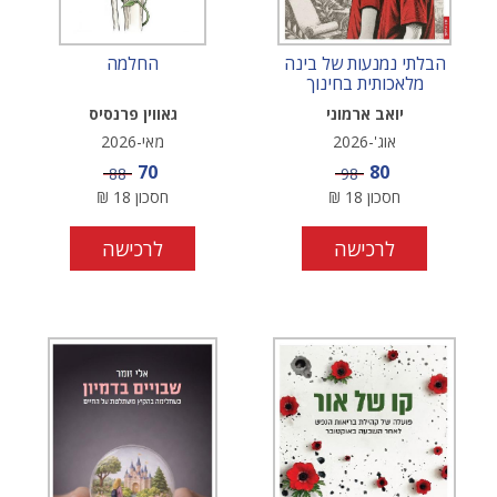
הבלתי נמנעות של בינה
החלמה
מלאכותית בחינוך
יואב ארמוני
גאווין פרנסיס
אוג'-2026
מאי-2026
מחיר מבצע
מחיר מבצע
70
80
מחיר
מחיר
88
98
חסכון
18
₪
חסכון
18
₪
לרכישה
לרכישה