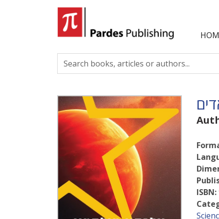
HOM
דים
Aut
Forma
Lang
Dimen
Publi
ISBN:
Categ
Scienc