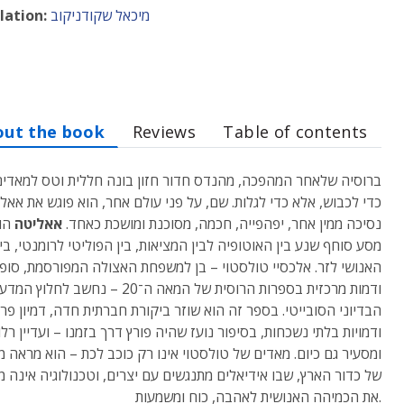
מיכאל שקודניקוב
lation:
out the book
Reviews
Table of contents
ברוסיה שלאחר המהפכה, מהנדס חדור חזון בונה חללית וטס למאדים
כדי לכבוש, אלא כדי לגלות. שם, על פני עולם אחר, הוא פוגש את אאל
נסיכה ממין אחר, יפהפייה, חכמה, מסוכנת ומושכת כאחד.
אאליטה
הוא
מסע סוחף שנע בין האוטופיה לבין המציאות, בין הפוליטי לרומנטי, בין
האנושי לזר. אלכסיי טולסטוי – בן למשפחת האצולה המפורסמת, סופ
ודמות מרכזית בספרות הרוסית של המאה ה־20 – נחשב לחלוץ המדע
הבדיוני הסובייטי. בספר זה הוא שוזר ביקורת חברתית חדה, דמיון פרו
ודמויות בלתי נשכחות, בסיפור נועז שהיה פורץ דרך בזמנו – ועדיין רלו
ומסעיר גם כיום. מאדים של טולסטוי אינו רק כוכב לכת – הוא מראה מ
של כדור הארץ, שבו אידיאלים מתנגשים עם יצרים, וטכנולוגיה אינה 
את הכמיהה האנושית לאהבה, כוח ומשמעות.