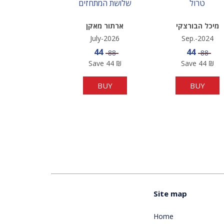
טרול
שלושת המתחזים
מיכל הבורצקי
ארתור מאקן
July-2026
Sep.-2024
Sale price
Sale pric
44
44
Price
Price
88
88
Save
44
₪
Save
44
₪
BUY
BUY
Site map
Home