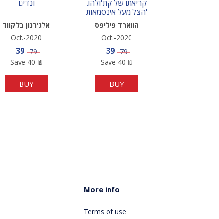
קריאתו של קת'ולהו.
ונדיגו
הצל מעל אינסמאות'
הווארד פיליפס
אלג'רנון בלקווד
לאבקרפט
Oct.-2020
Oct.-2020
Sale price
Sale price
39
39
Price
Price
79
79
Save
40
₪
Save
40
₪
BUY
BUY
More info
Terms of use