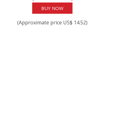
BUY NOW
(Approximate price US$ 14.52)