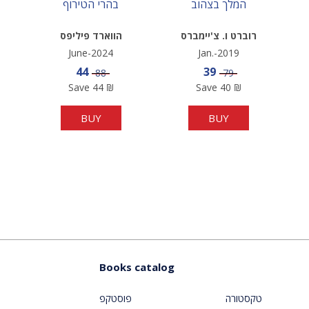
המלך בצהוב
בהרי הטירוף
רוברט ו. צ'יימברס
הווארד פיליפס
לאבקרפט
June-2024
Jan.-2019
e
Sale price
Sale price
44
39
Price
Price
88
79
Save
44
₪
Save
40
₪
BUY
BUY
Books catalog
טקסטורה
פוסטקפ