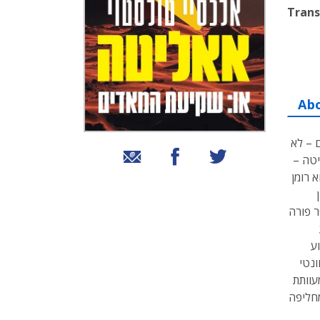
Trans
Ab
 – לא
שיתוף בטוויטר
שיתוף בפייסבוק
שיתוף באמצעות אימייל
יטה –
 רומן
ר פורה
ע
ונטי
עוותת
מחליפה