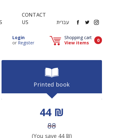
CONTACT
FACEBOOK
TWITTER
INSTAGRAM
עברית
US
S
Popup window (Can be closed by ESCAPE key)
Login
Shopping cart
Items in cart
0
Popup window (Can be closed by ESCAPE key)
or
Register
View items
Printed book
Discount price
44 ₪
Price before discount
88
(You save
44
₪)