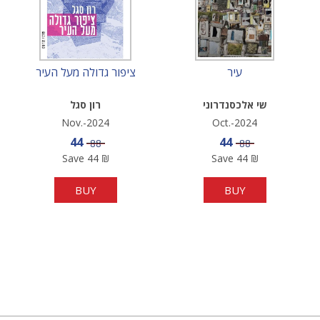
עיר
ציפור גדולה מעל העיר
שי אלכסנדרוני
רון סגל
Nov.-2024
Oct.-2024
Sale price
Sale price
44
44
Price
Price
88
88
Save
44
₪
Save
44
₪
BUY
BUY