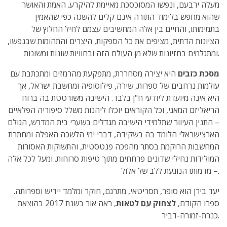
מעלה ירבעם, ונפשו המסוכסכת מאיימת להיקרע. האמת והאושר
שהוא מחפש בלימוד התורה אינם קלים להשגה כפי שהאמין
בתמימותו, והחיים בין אלה המחשיבים עצמם לחיל החלוץ של
הציונות הדתית, מציפים את כל הספקות, היצרים והתהומות שבנפשו,
ומתגלמים בחזיונות שלא מן העולם הזה ובחוויות שונות ומשונות.
מסכת כזבים
היא יצירה מסחררת, מתפקעת מהרמזים ומתכתבת עם
עולמות נרחבים של ספרות, שירה, פילוסופיה ומחשבת ישראל, אך
היא אינה מיועדת ליודעי ח"ן בלבד. הישיבה משורטטת בה ברוח
הריאליזם המאגי, וכל הקוראים יוכלו ליהנות משלל סיפוריה הפלאיים
– התנין העיוור שתלמידי הישיבה מגדלים בשערי בית המדרש, הגולם
הארצישראלי הלומד בה בשקידה, דברי ימי הלשכה האפלה ומחתרת
המחשבות הרוקמת בסתר מהפכה פנטסטית, והתשוקות האסורות
המולידות נחילי שדונים פרחחים מתוך טיפות סרוחות. ומעל לכל אלה
– מדמותו הנוגעת ללב של אלול.
יעד בירן הוא סופר, תסריטאי, מתרגם, חוקר ומלמד יידיש וספרותה.
ספרו הקודם,
לצחוק עם לטאות
, ראה אור בשנת 2017 בהוצאת
כנרת-זמורה-דביר.