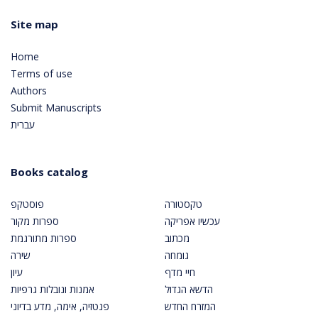
Site map
Home
Terms of use
Authors
Submit Manuscripts
עברית
Books catalog
טקסטורה
פוסטקפ
עכשיו אפריקה
ספרות מקור
מכתוב
ספרות מתורגמת
גומחה
שירה
חיי מדף
עיון
הדשא הגדול
אמנות ונובלות גרפיות
המזרח החדש
פנטזיה, אימה, מדע בדיוני