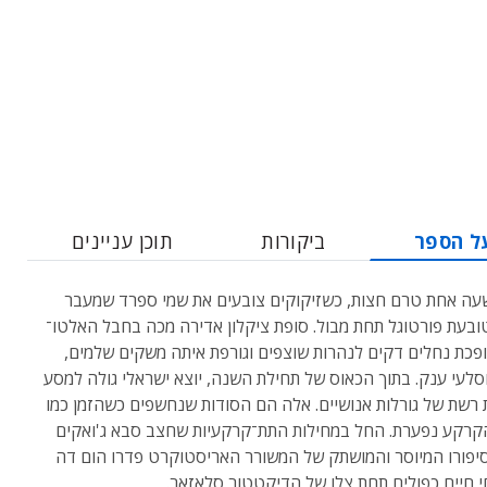
ל הספר
ביקורות
תוכן עניינים
עה אחת טרם חצות, כשזיקוקים צובעים את שמי ספרד שמעבר
ובעת פורטוגל תחת מבול. סופת ציקלון אדירה מכה בחבל האלטו־
הופכת נחלים דקים לנהרות שוצפים וגורפת איתה משקים שלמים,
סלעי ענק. בתוך הכאוס של תחילת השנה, יוצא ישראלי גולה למסע
רשת של גורלות אנושיים. אלה הם הסודות שנחשפים כשהזמן כמו
קרקע נפערת. החל במחילות התת־קרקעיות שחצב סבא ג'ואקים
יפורו המיוסר והמושתק של המשורר האריסטוקרט פדרו הום דה
י חיים כפולים תחת צלו של הדיקטטור סלאזאר.