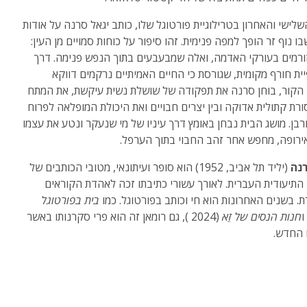
לישי והאחרון בטרילוגיית פורטוגל שלו, כותב יגאל סרנה על אודות
ו נוף זר הופך למפה פנימית. זהו סיפור על כוחות סמויים מן העין:
רמים בעורקי האדמה, ואלה שמבעבעים בתוך הנפש פנימה. דרך
יית חורף מקומית, שגורסת כי החיים האמיתיים נרקמים דווקא
הקור, בוחן סרנה את תפקודה של שושלת נשית עיקשת, את המתח
ורת קתולית אדוקה ובין יצרים חבויים ואת היכולת המופלאה לפרוח
רבן. מושג הבית נבחן באומץ דרך עיניו של מי שנעקר ונטע את עצמו
רופה, מחפש אחר זהב החבוי בתוך הערפל.
רנה
(יליד תל אביב, 1952) הוא סופר ועיתונאי, מטובי הכותבים של
התיעודית העברית. לאורך עשורי כתיבתו זכה לאהדת הקוראים
ת. בשנים האחרונות הוא חי וכותב בפורטוגל. כמו
בית בפורטוגל
חנות הנסים של זֵֵא
(2024 ), גם רומאן זה הוא פרי סקרנותו באשר
 החדש.