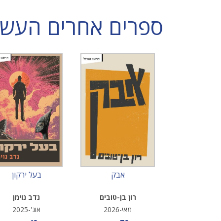
ספרים אחרים העשויי
אבק
בעל ירקון
רון בן-טובים
נדב נוימן
מאי-2026
אוג'-2025