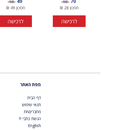
מחיר מבצע
מחיר מבצע
49
70
מחיר
מחיר
98
98
חסכון
28
₪
חסכון
49
₪
לרכישה
לרכישה
מפת האתר
דף הבית
תנאי שימוש
מחברים\ות
הגשת כתבי יד
English