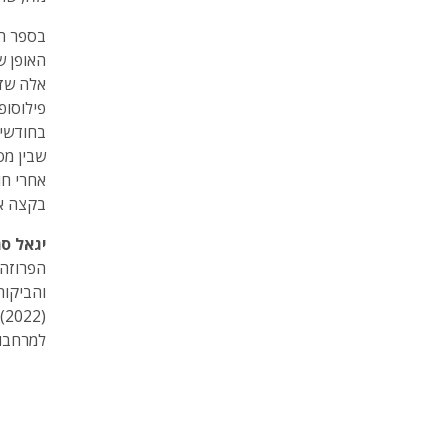
בספר הש
האופן שב
אלה שזו
פילוסופ
בחודשי 
שבין מס
אחרי חו
בקצה אי
יגאל ס
הפרוזה 
והביקור
(2022) ו
למרחבו