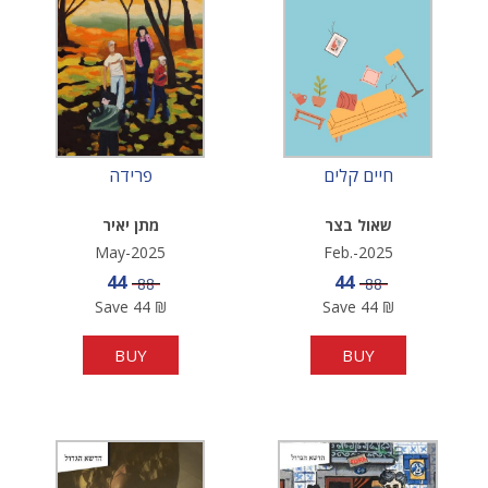
חיים קלים
פרידה
שאול בצר
מתן יאיר
May-2025
Feb.-2025
Sale price
Sale price
44
44
Price
Price
88
88
Save
44
₪
Save
44
₪
BUY
BUY