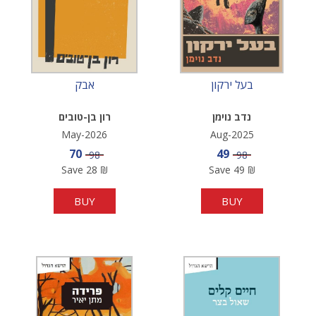
בעל ירקון
אבק
נדב נוימן
רון בן-טובים
May-2026
Aug-2025
Sale price
Sale price
70
49
Price
Price
98
98
Save
28
₪
Save
49
₪
BUY
BUY