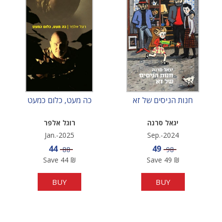
חנות הניסים של זא
כה מעט, כלום כמעט
יגאל סרנה
רוגל אלפר
Jan.-2025
Sep.-2024
Sale price
Sale price
44
49
Price
Price
88
98
Save
44
₪
Save
49
₪
BUY
BUY