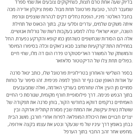
בדיוק שעה אחת טרם חצות, כשזיקוקים צובעים את שמי ספרד
שמעבר לנהר, טובעת פורטוגל תחת מבול. סופת ציקלון אדירה מכה
בחבל האלטו־ מיניו, הופכת נחלים דקים לנהרות שוצפים וגורפת
איתה משקים שלמים, עדרים וסלעי ענק. בתוך הכאוס של תחילת
השנה, יוצא ישראלי גולה למסע בעקבות רשת של גורלות אנושיים.
אלה הם הסודות שנחשפים כשהזמן כמו קופא והקרקע נפערת. החל
במחילות התת־קרקעיות שחצב סבא ג'ואקים וכלה בסיפורו המיוסר
והמושתק של המשורר האריסטוקרט פדרו הום דה מלו, שחי חיים
כפולים תחת צלו של הדיקטטור סלאזאר.
בספר השלישי והאחרון בטרילוגיית פורטוגל שלו, כותב יגאל סרנה
על אודות האופן שבו נוף זר הופך למפה פנימית. זהו סיפור על כוחות
סמויים מן העין: אלה שזורמים בעורקי האדמה, ואלה שמבעבעים
בתוך הנפש פנימה. דרך פילוסופיית חורף מקומית, שגורסת כי החיים
האמיתיים נרקמים דווקא בחודשי הקור, בוחן סרנה את תפקודה של
שושלת נשית עיקשת, את המתח שבין מסורת קתולית אדוקה ובין
יצרים חבויים ואת היכולת המופלאה לפרוח אחרי חורבן. מושג הבית
נבחן באומץ דרך עיניו של מי שנעקר ונטע את עצמו בקצה אירופה,
מחפש אחר זהב החבוי בתוך הערפל.