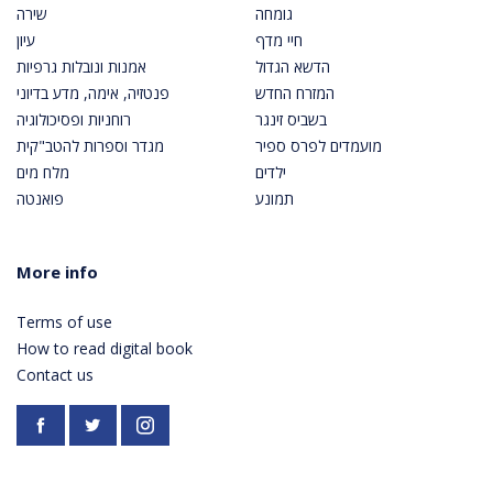
גומחה
שירה
חיי מדף
עיון
הדשא הגדול
אמנות ונובלות גרפיות
המזרח החדש
פנטזיה, אימה, מדע בדיוני
בשביס זינגר
רוחניות ופסיכולוגיה
מועמדים לפרס ספיר
מגדר וספרות להטב"קית
ילדים
מלח מים
תמונע
פואנטה
More info
Terms of use
How to read digital book
Contact us
Facebook
https://twitter.com/PardesPublish
Instagram