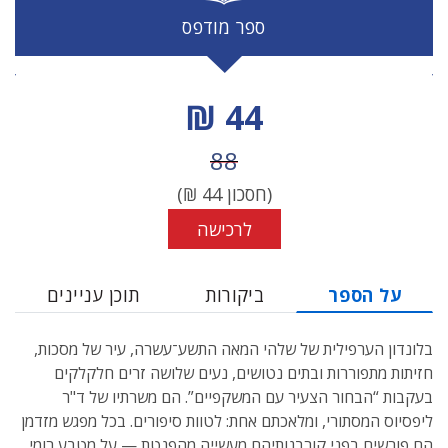
ספר מודפס
מחיר הנחה
44 ₪
מחיר לפני הנחה
88
(חסכון
44
₪)
לרכישה
על הספר
ביקורות
תוכן עניינים
בלונדון הערפילית של שלהי המאה התשע־עשרה, עיר של מסכות,
חזיתות מתפוררות ובתים נטושים, נעים שלושה זרים חלקלקים
בעקבות “הבחור הצעיר עם המשקפיים”. הם משרתיו של ד"ר
ליפסיוס המסתורי, ומלאכתם אחת: לטוות סיפורים. בכל מפגש מזדמן
הם פורשים בפני קורבנותיהם מעשייה מהפנטת — על מטבע רומי