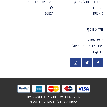
מגדר וספרות להטב"קית
מועמדים לפרס ספיר
מלח מים
ילדים
פואנטה
תמונע
מידע נוסף
תנאי שימוש
כיצד לקרוא ספר דיגיטלי
צור קשר
פייסבוק
אינסטגרם
https://twitter.com/PardesPublish
© כל הזכויות שמורות לפרדס הוצאה לאור
פיתוח אתר: ׁ
הליקון ספרים
|
מוסטש