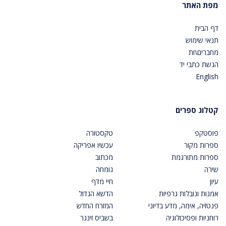
מפת האתר
דף הבית
תנאי שימוש
מחברים\ות
הגשת כתבי יד
English
קטלוג ספרים
פוסטקפ
טקסטורה
ספרות מקור
עכשיו אפריקה
ספרות מתורגמת
מכתוב
שירה
גומחה
עיון
חיי מדף
אמנות ונובלות גרפיות
הדשא הגדול
פנטזיה, אימה, מדע בדיוני
המזרח החדש
רוחניות ופסיכולוגיה
בשביס זינגר