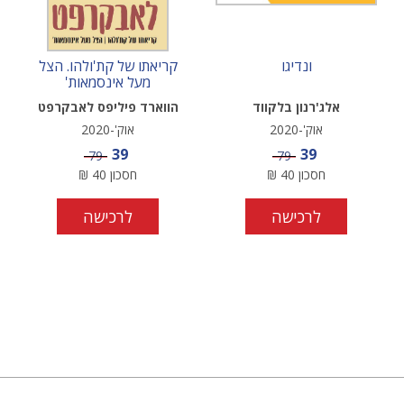
ונדיגו
קריאתו של קת'ולהו. הצל
מעל אינסמאות'
אלג'רנון בלקווד
הווארד פיליפס לאבקרפט
אוק'-2020
אוק'-2020
מחיר מבצע
מחיר מבצע
39
39
מחיר
מחיר
79
79
חסכון
40
₪
חסכון
40
₪
לרכישה
לרכישה