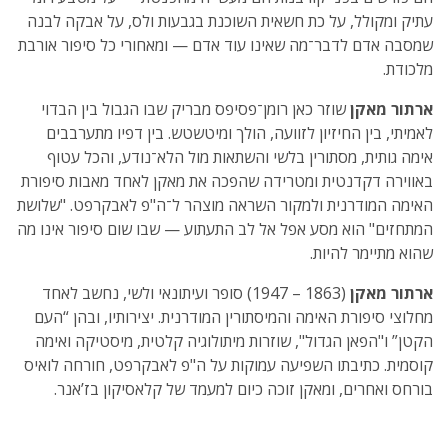
עתיק ומקולל, על כת חשאית השוכנת בגבעות ולס, על אבקה לבנה
שמסבה אדם לדבר־מה שאינו עוד אדם — ומאחורי כל סיפור אורבת
מלכודת.
ארתור מאקן
שוזר כאן רומן־פסיפס מבריק שבו הגבול בין הבדוי
לאמיתי, בין החיזיון לזוועה, הולך ומיטשטש. בין דפיו מתערבבים
אימה גותית, מסתורין בלשי והשתאות מול הלא־נודע, והכל עטוף
באווירה דקדנטית ומטרידה שהפכה את מאקן לאחד מאבות סיפורת
האימה המודרנית ולמקור השראה מוצהר ל־ה"פ לאבקרפט. "שלושת
המתחזים" הוא מסע אפל אל לב התעתוע — שבו שום סיפור אינו מה
שהוא מתיימר להיות.
ארתור מאקן
(1863 – 1947) סופר ועיתונאי ולשי, נחשב לאחד
מחלוצי סיפורת האימה והמיסתורין המודרנית. יצירותיו, ובהן “העם
הקטן” ו"הפאן הגדול", שוזרות מיתולוגיה קלטית, מיסטיקה ואימה
קוסמית. כתיבתו השפיעה עמוקות על ה"פ לאבקרפט, חורחה לואיס
בורחס ואחרים, ומאקן זוכה כיום למעמד של קלאסיקון בז’אנר.