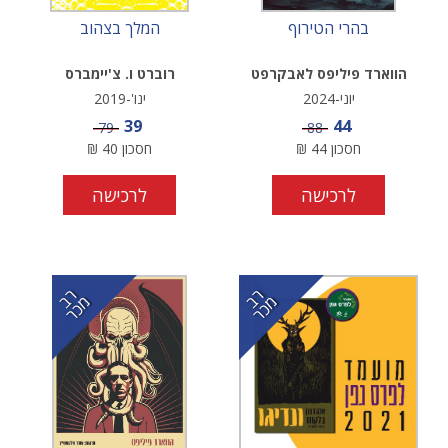
בהרי הטירוף
המלך בצהוב
הווארד פיליפס לאבקרפט
רוברט ו. צ'יימברס
יוני-2024
ינו'-2019
מחיר מבצע
מחיר מבצע
39
44
מחיר
מחיר
79
88
חסכון
44
₪
חסכון
40
₪
לרכישה
לרכישה
ר
כ
ר
כ
ב מ
ר
ב מ
ר