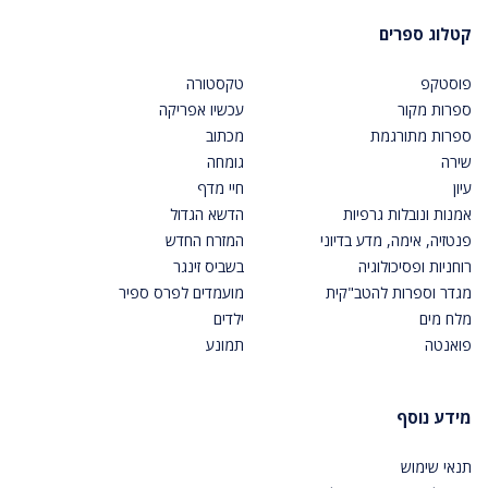
קטלוג ספרים
פוסטקפ
טקסטורה
ספרות מקור
עכשיו אפריקה
ספרות מתורגמת
מכתוב
שירה
גומחה
עיון
חיי מדף
אמנות ונובלות גרפיות
הדשא הגדול
פנטזיה, אימה, מדע בדיוני
המזרח החדש
רוחניות ופסיכולוגיה
בשביס זינגר
מגדר וספרות להטב"קית
מועמדים לפרס ספיר
מלח מים
ילדים
פואנטה
תמונע
מידע נוסף
תנאי שימוש