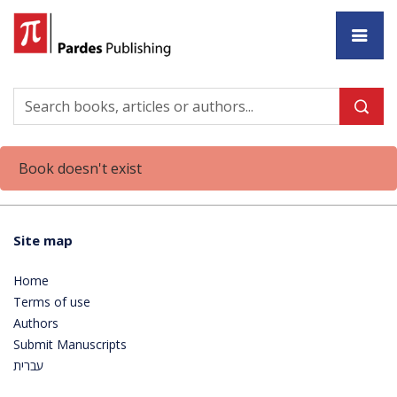
Ho
Book doesn't exist
Site map
Home
Terms of use
Authors
Submit Manuscripts
עברית