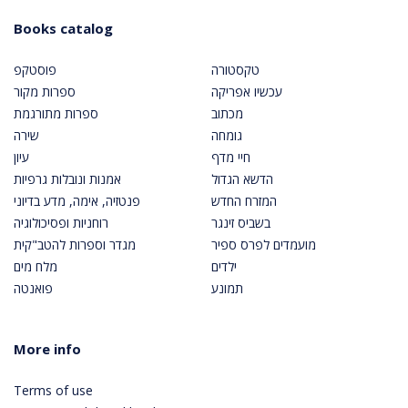
Books catalog
טקסטורה
פוסטקפ
עכשיו אפריקה
ספרות מקור
מכתוב
ספרות מתורגמת
גומחה
שירה
חיי מדף
עיון
הדשא הגדול
אמנות ונובלות גרפיות
המזרח החדש
פנטזיה, אימה, מדע בדיוני
בשביס זינגר
רוחניות ופסיכולוגיה
מועמדים לפרס ספיר
מגדר וספרות להטב"קית
ילדים
מלח מים
תמונע
פואנטה
More info
Terms of use