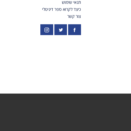
תנאי שימוש
כיצד לקרוא ספר דיגיטלי
צור קשר
פייסבוק
אינסטגרם
//twitter.com/PardesPublish