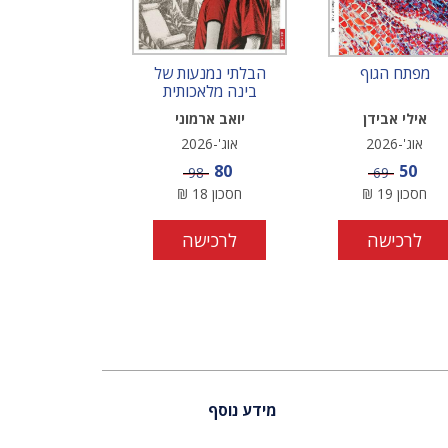
מפתח הגוף
הבלתי נמנעות של
בינה מלאכותית
בחינוך
אילי אבידן
יואב ארמוני
אוג'-2026
אוג'-2026
מחיר מבצע
מחיר מבצע
80
50
מחיר
מחיר
98
69
חסכון
19
₪
חסכון
18
₪
לרכישה
לרכישה
מידע נוסף