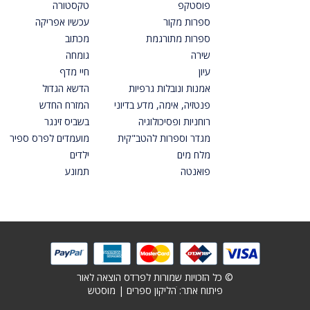
פוסטקפ
טקסטורה
ספרות מקור
עכשיו אפריקה
ספרות מתורגמת
מכתוב
שירה
גומחה
עיון
חיי מדף
אמנות ונובלות גרפיות
הדשא הגדול
פנטזיה, אימה, מדע בדיוני
המזרח החדש
רוחניות ופסיכולוגיה
בשביס זינגר
מגדר וספרות להטב"קית
מועמדים לפרס ספיר
מלח מים
ילדים
פואנטה
תמונע
© כל הזכויות שמורות לפרדס הוצאה לאור
פיתוח אתר: ׁ
הליקון ספרים
|
מוסטש