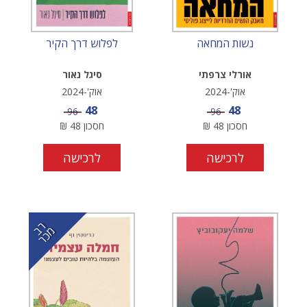
נשות המחאה
לפלוש דרך הקיר
אורלי צרפתי
סיגל נאור
אוק'-2024
אוק'-2024
מחיר מבצע
מחיר מבצע
48
48
מחיר
מחיר
96
96
חסכון
48
₪
חסכון
48
₪
לרכישה
לרכישה
ר
כ
ב מ
ר