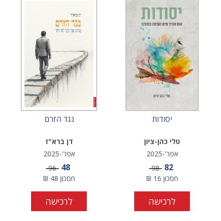
יסודות
נגד הזרם
טלי כהן-ציון
דן ברא"ז
אפר'-2025
אפר'-2025
מחיר מבצע
מחיר מבצע
48
82
מחיר
מחיר
96
98
חסכון
16
₪
חסכון
48
₪
לרכישה
לרכישה