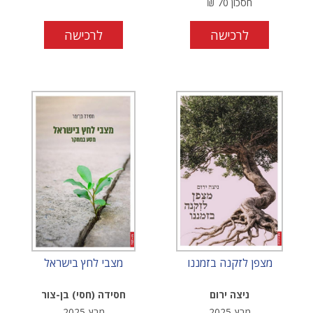
חסכון
70
₪
לרכישה
לרכישה
מצפן לזקנה בזמננו
מצבי לחץ בישראל
ניצה ירום
חסידה (חסי) בן-צור
מרץ-2025
מרץ-2025