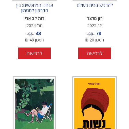
להרגיש בבית בעולם
אנחנו המחפשים: בין
הדרקון למטמון
רון מלצר
רות לב ארי
ינו'-2025
נוב'-2024
מחיר מבצע
מחיר מבצע
48
78
מחיר
מחיר
96
98
חסכון
20
₪
חסכון
48
₪
לרכישה
לרכישה