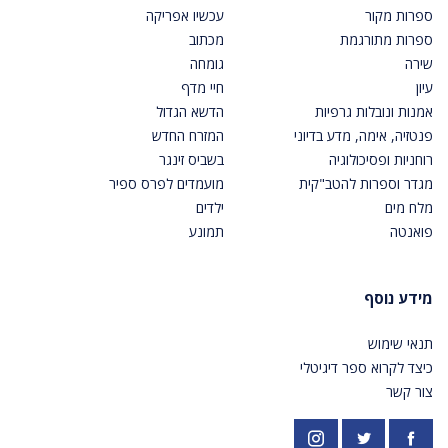
ספרות מקור
עכשיו אפריקה
ספרות מתורגמת
מכתוב
שירה
גומחה
עיון
חיי מדף
אמנות ונובלות גרפיות
הדשא הגדול
פנטזיה, אימה, מדע בדיוני
המזרח החדש
רוחניות ופסיכולוגיה
בשביס זינגר
מגדר וספרות להטב"קית
מועמדים לפרס ספיר
מלח מים
ילדים
פואנטה
תמונע
מידע נוסף
תנאי שימוש
כיצד לקרוא ספר דיגיטלי
צור קשר
פייסבוק
אינסטגרם
https://twitter.com/PardesPublish