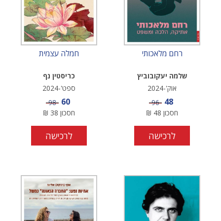
רחם מלאכותי
חמלה עצמית
שלמה יעקובוביץ
כריסטין נף
אוק'-2024
ספט'-2024
מחיר מבצע
מחיר מבצע
60
48
מחיר
מחיר
98
96
חסכון
48
₪
חסכון
38
₪
לרכישה
לרכישה