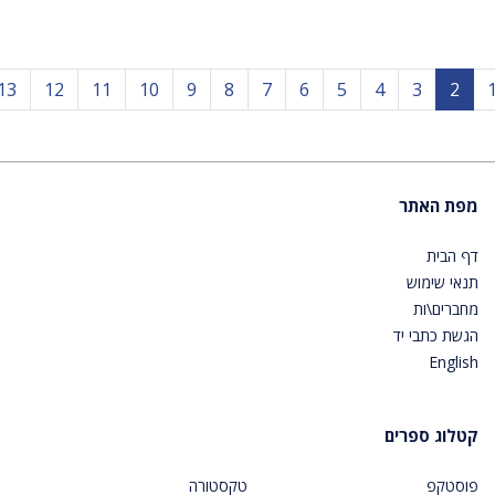
Prev
13
12
11
10
9
8
7
6
5
4
3
2
מפת האתר
דף הבית
תנאי שימוש
מחברים\ות
הגשת כתבי יד
English
קטלוג ספרים
פוסטקפ
טקסטורה