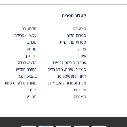
קטלוג ספרים
פוסטקפ
טקסטורה
ספרות מקור
עכשיו אפריקה
ספרות מתורגמת
מכתוב
שירה
גומחה
עיון
חיי מדף
אמנות ונובלות גרפיות
הדשא הגדול
פנטזיה, אימה, מדע בדיוני
המזרח החדש
רוחניות ופסיכולוגיה
בשביס זינגר
מגדר וספרות להטב"קית
מועמדים לפרס ספיר
מלח מים
ילדים
פואנטה
תמונע