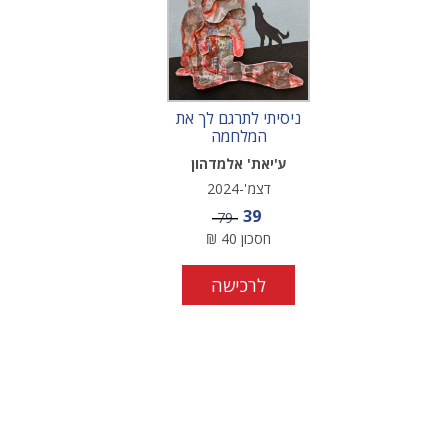
ניסיתי לתרגם לך את
המלחמה
ע'יאת' אלמדהון
דצמ'-2024
מחיר מבצע
39
מחיר
79
חסכון
40
₪
לרכישה