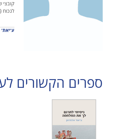
לנכוח (2014), אדרנלין (2017) והרי הבאתי לך יד כרותה (2024).
ע'יאת' 
ספרים הקשורים לע'