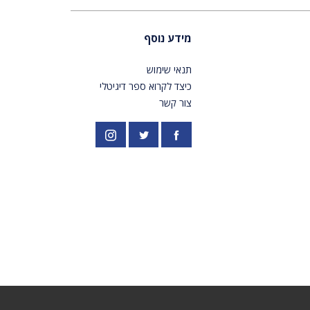
מידע נוסף
תנאי שימוש
כיצד לקרוא ספר דיגיטלי
צור קשר
פייסבוק
אינסטגרם
//twitter.com/PardesPublish