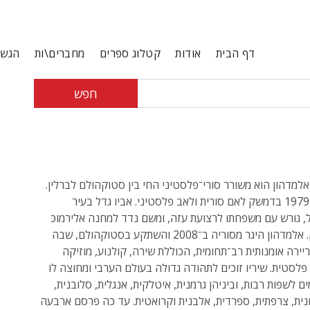
דף הבית
אודות
קטלוג ספרים
מחברים\ות
הגשת
חפש
אלמדהון הוא משורר סורי־פלסטיני החי בין סטוקהולם לברלין.
נולד ב־1979 בדמשק לאם סורית ולאב פלסטיני. אביו גדל בעיר
, גורש עם משפחתו לרצועת עזה, ומשם נדד למחנה אלירמוכּ
בדמשק. אלמדהון היגר מסוריה ב־2008 והשתקע בסטוקהולם, שבה
יירה אומנותית רב־תחומית, הכוללת שירה, קולנוע, מוזיקה
 פלסטית. שיריו זוכים לתהודה גדולה בעולם הערבי ומחוצה לו
ים לשפות רבות, וביניהן גרמנית, איטלקית, אנגלית, סלובנית,
וונית, צרפתית, ספרדית, אלבנית וקרואטית. עד כה פרסם ארבעה