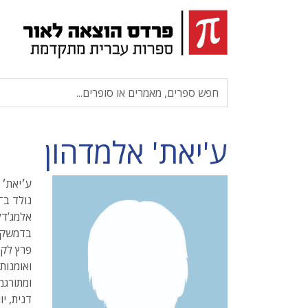
ע'יאת' אלמדהון
ע׳יאת׳ 
אלמג’דל
פרץ לקר
ואומנות
ומתורגמ
דנית, י