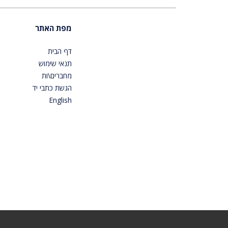
מפת האתר
דף הבית
תנאי שימוש
מחברים\ות
הגשת כתבי יד
English