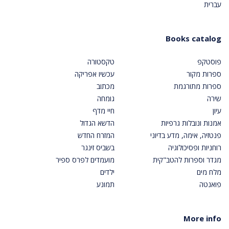
עברית
Books catalog
פוסטקפ
טקסטורה
ספרות מקור
עכשיו אפריקה
ספרות מתורגמת
מכתוב
שירה
גומחה
עיון
חיי מדף
אמנות ונובלות גרפיות
הדשא הגדול
פנטזיה, אימה, מדע בדיוני
המזרח החדש
רוחניות ופסיכולוגיה
בשביס זינגר
מגדר וספרות להטב"קית
מועמדים לפרס ספיר
מלח מים
ילדים
פואנטה
תמונע
More info