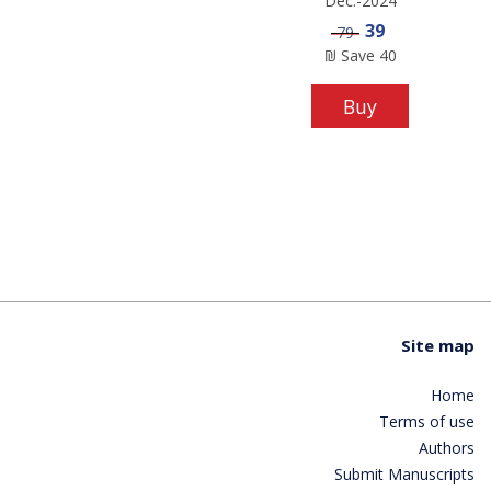
Dec.-2024
Sale price
39
Price
79
₪
Save
40
Buy
Site map
Home
Terms of use
Authors
Submit Manuscripts