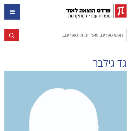
דף ה
גד גילבר