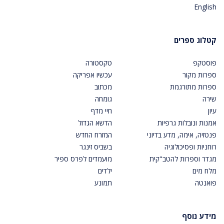
English
קטלוג ספרים
פוסטקפ
טקסטורה
ספרות מקור
עכשיו אפריקה
ספרות מתורגמת
מכתוב
שירה
גומחה
עיון
חיי מדף
אמנות ונובלות גרפיות
הדשא הגדול
פנטזיה, אימה, מדע בדיוני
המזרח החדש
רוחניות ופסיכולוגיה
בשביס זינגר
מגדר וספרות להטב"קית
מועמדים לפרס ספיר
מלח מים
ילדים
פואנטה
תמונע
מידע נוסף