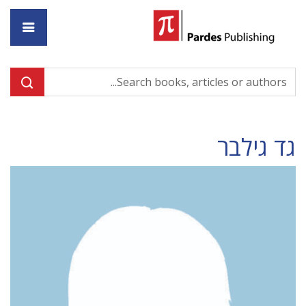
ome
גד גילבר