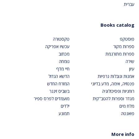
עברית
Books catalog
פוסטקפ
טקסטורה
ספרות מקור
עכשיו אפריקה
ספרות מתורגמת
מכתוב
שירה
גומחה
עיון
חיי מדף
אמנות ונובלות גרפיות
הדשא הגדול
פנטזיה, אימה, מדע בדיוני
המזרח החדש
רוחניות ופסיכולוגיה
בשביס זינגר
מגדר וספרות להטב"קית
מועמדים לפרס ספיר
מלח מים
ילדים
פואנטה
תמונע
More info