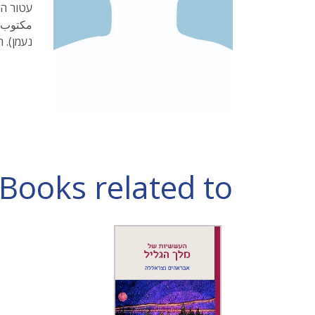
עטור הש
مكتوب (
נעמן). הו
Books related to אבּראהים נצראללה