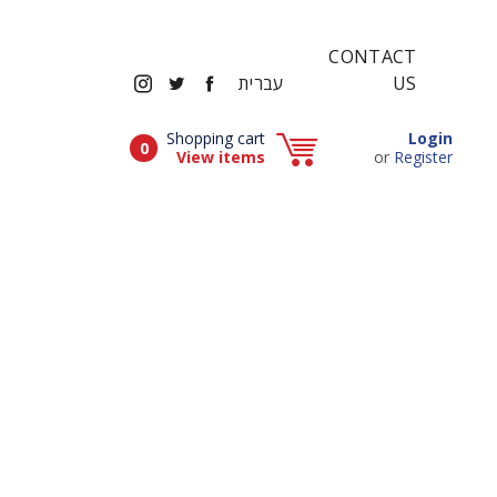
CONTACT
INSTAGRAM
TWITTER
FACEBOOK
US
עברית
Popup window (Can be closed by ESCAPE key)
Shopping cart
Login
Items in cart
0
Popup window (Can be closed by ESCAPE key)
View items
or
Register