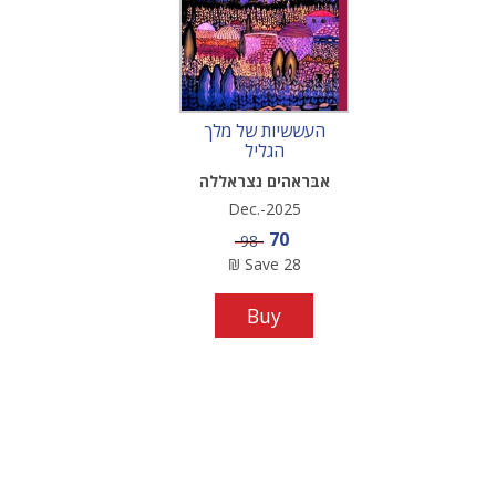
העששיות של מלך
הגליל
אבּראהים נצראללה
Dec.-2025
Sale price
70
Price
98
₪
Save
28
Buy