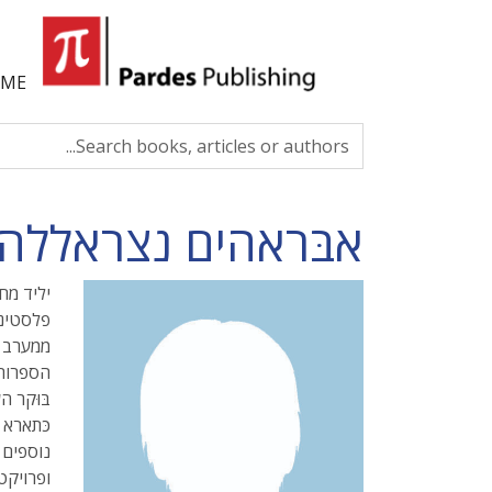
ME
אבּראהים נצראללה
ממערב ל
כּתארא 
נוספים 
ופרויקט