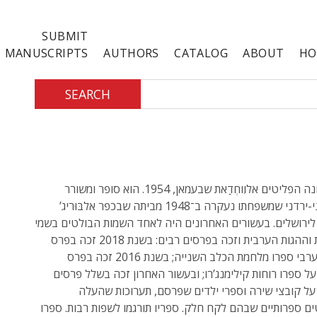
SUBMIT
MANUSCRIPTS
AUTHORS
CATALOG
ABOUT
HO
SEARCH
יליד מחנה הפליטים אלוִוחְדַאת שבעמאן, 1954. הוא סופר ומשורר
פלסטיני-ירדני שמשפחתו נעקרה ב־1948 מביתה שבכפר אלבּוּריג’
ירושלים. בעשורים האחרונים היה לאחד השמות הבולטים בשמי
הספרות וההגות הערבית וזכה בפרסים רבים: בשנת 2018 זכה בפרס
בּוּקר הערבי ספרו מלחמת הכלב השנייה; בשנת 2016 זכה בפרס
על ספרו רוחות קילימנג’רו; ובעשור האחרון זכה בשלל פרסים
על קובצי שירה וספרי ילדים שפרסם, תערוכות שהעלה
ים ספרותיים שבהם לקח חלק. ספריו תורגמו לשפות רבות. ספרו