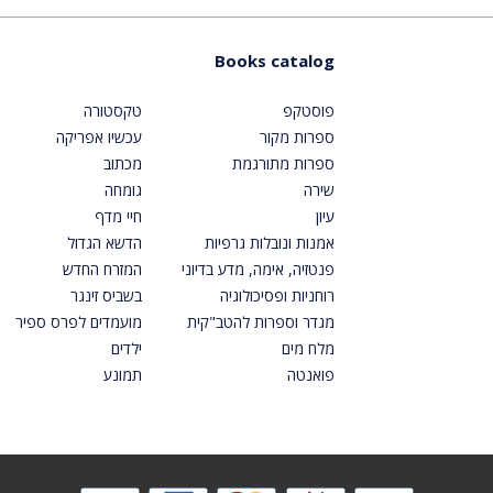
Books catalog
פוסטקפ
טקסטורה
ספרות מקור
עכשיו אפריקה
ספרות מתורגמת
מכתוב
שירה
גומחה
עיון
חיי מדף
אמנות ונובלות גרפיות
הדשא הגדול
פנטזיה, אימה, מדע בדיוני
המזרח החדש
רוחניות ופסיכולוגיה
בשביס זינגר
מגדר וספרות להטב"קית
מועמדים לפרס ספיר
מלח מים
ילדים
פואנטה
תמונע