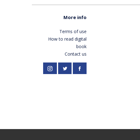
More info
Terms of use
How to read digital
book
Contact us
//twitter.com/PardesPublish
Instagram
Facebook