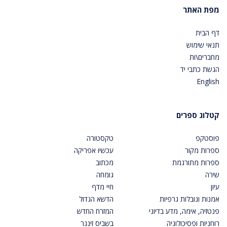
מפת האתר
דף הבית
תנאי שימוש
מחברים\ות
הגשת כתבי יד
English
קטלוג ספרים
פוסטקפ
טקסטורה
ספרות מקור
עכשיו אפריקה
ספרות מתורגמת
מכתוב
שירה
גומחה
עיון
חיי מדף
אמנות ונובלות גרפיות
הדשא הגדול
פנטזיה, אימה, מדע בדיוני
המזרח החדש
רוחניות ופסיכולוגיה
בשביס זינגר