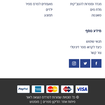
מגדר וספרות להטב"קית
מועמדים לפרס ספיר
מלח מים
ילדים
פואנטה
תמונע
מידע נוסף
תנאי שימוש
כיצד לקרוא ספר דיגיטלי
צור קשר
פייסבוק
אינסטגרם
https://twitter.com/PardesPublish
© כל הזכויות שמורות לפרדס הוצאה לאור
פיתוח אתר: ׁ
הליקון ספרים
|
מוסטש