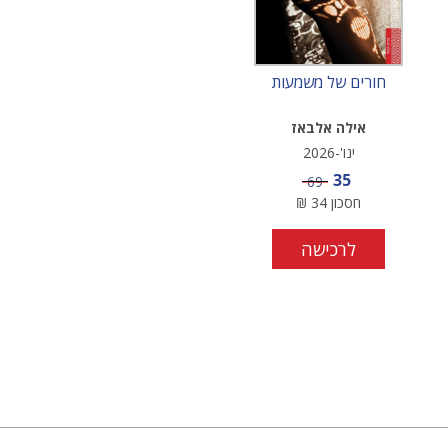
חורים של משמעות
אילה אלבאז
ינו'-2026
מחיר מבצע
35
מחיר
69
חסכון
34
₪
לרכישה