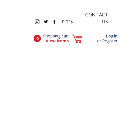
CONTACT
INSTAGRAM
TWITTER
FACEBOOK
US
עברית
Popup window (Can be closed by ESCAPE key)
Shopping cart
Login
Items in cart
0
Popup window (Can be closed by ESCAPE key)
View items
or
Register