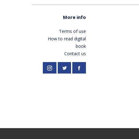
More info
Terms of use
How to read digital
book
Contact us
//twitter.com/PardesPublish
Instagram
Facebook