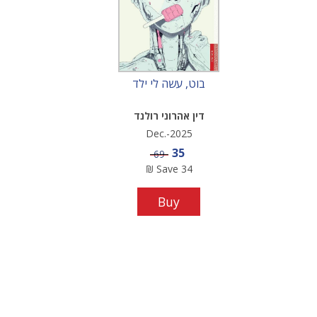
בוט, עשה לי ילד
דין אהרוני רולנד
Dec.-2025
Sale price
35
Price
69
₪
Save
34
Buy