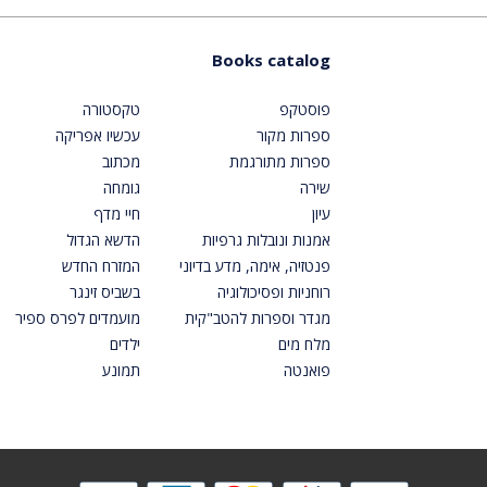
Books catalog
פוסטקפ
טקסטורה
ספרות מקור
עכשיו אפריקה
ספרות מתורגמת
מכתוב
שירה
גומחה
עיון
חיי מדף
אמנות ונובלות גרפיות
הדשא הגדול
פנטזיה, אימה, מדע בדיוני
המזרח החדש
רוחניות ופסיכולוגיה
בשביס זינגר
מגדר וספרות להטב"קית
מועמדים לפרס ספיר
מלח מים
ילדים
פואנטה
תמונע