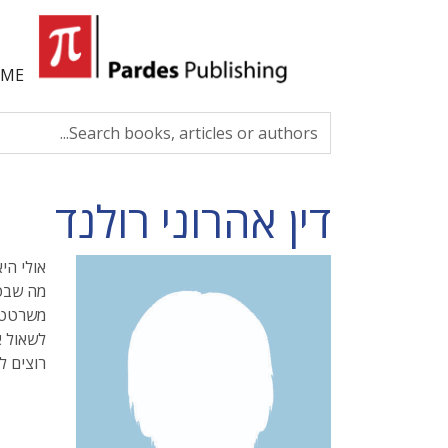
ME
דין אהרוני רולנד
אולי הי
מה שבטו
משרטטת 
לשאול א
רוצים ל