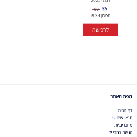
דצמ'-2025
מחיר מבצע
35
מחיר
69
חסכון
34
₪
לרכישה
מפת האתר
דף הבית
תנאי שימוש
מחברים\ות
הגשת כתבי יד