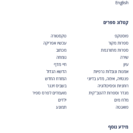
English
קטלוג ספרים
פוסטקפ
טקסטורה
ספרות מקור
עכשיו אפריקה
ספרות מתורגמת
מכתוב
שירה
גומחה
עיון
חיי מדף
אמנות ונובלות גרפיות
הדשא הגדול
פנטזיה, אימה, מדע בדיוני
המזרח החדש
רוחניות ופסיכולוגיה
בשביס זינגר
מגדר וספרות להטב"קית
מועמדים לפרס ספיר
מלח מים
ילדים
פואנטה
תמונע
מידע נוסף