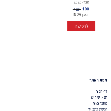
פבר'-2026
מחיר מבצע
100
מחיר
129
חסכון
29
₪
לרכישה
מפת האתר
דף הבית
תנאי שימוש
מחברים\ות
הגשת כתבי יד