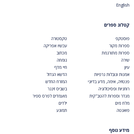
English
קטלוג ספרים
פוסטקפ
טקסטורה
ספרות מקור
עכשיו אפריקה
ספרות מתורגמת
מכתוב
שירה
גומחה
עיון
חיי מדף
אמנות ונובלות גרפיות
הדשא הגדול
פנטזיה, אימה, מדע בדיוני
המזרח החדש
רוחניות ופסיכולוגיה
בשביס זינגר
מגדר וספרות להטב"קית
מועמדים לפרס ספיר
מלח מים
ילדים
פואנטה
תמונע
מידע נוסף