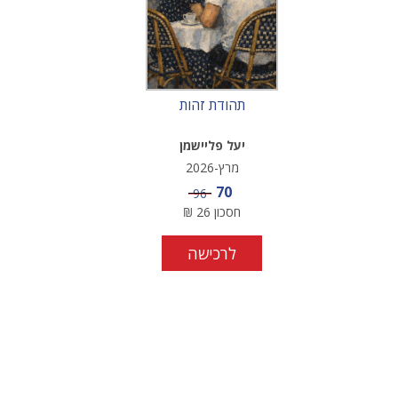
תהודת זהות
יעל פליישמן
מרץ-2026
מחיר מבצע
70
מחיר
96
חסכון
26
₪
לרכישה