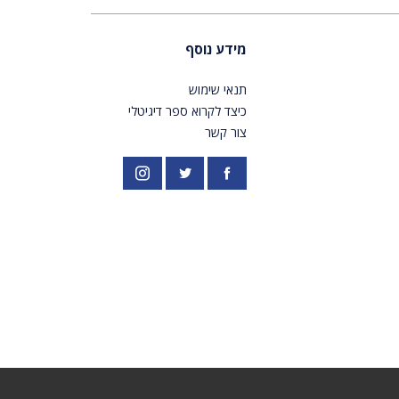
מידע נוסף
תנאי שימוש
כיצד לקרוא ספר דיגיטלי
צור קשר
פייסבוק
אינסטגרם
//twitter.com/PardesPublish