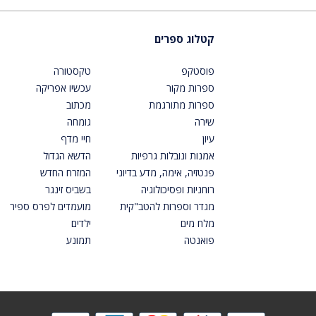
קטלוג ספרים
פוסטקפ
טקסטורה
ספרות מקור
עכשיו אפריקה
ספרות מתורגמת
מכתוב
שירה
גומחה
עיון
חיי מדף
אמנות ונובלות גרפיות
הדשא הגדול
פנטזיה, אימה, מדע בדיוני
המזרח החדש
רוחניות ופסיכולוגיה
בשביס זינגר
מגדר וספרות להטב"קית
מועמדים לפרס ספיר
מלח מים
ילדים
פואנטה
תמונע