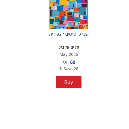
שני כרטיסים לצפוריה
סלים אלביכ
May-2026
Sale price
60
Price
88
₪
Save
28
Buy