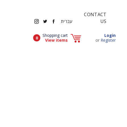
CONTACT
INSTAGRAM
TWITTER
FACEBOOK
US
עברית
Popup window (Can be closed by ESCAPE key)
Shopping cart
Login
Items in cart
0
Popup window (Can be closed by ESCAPE key)
View items
or
Register