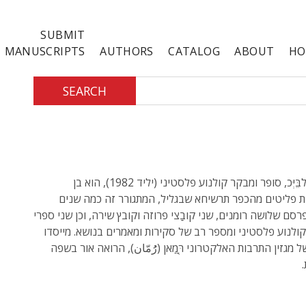
SUBMIT
MANUSCRIPTS
AUTHORS
CATALOG
ABOUT
HO
SEARCH
סלים אלבֵּיְּכ, סופר ומבקר קולנוע פלסטיני (יליד 1982), הוא בן
פליטים מהכפר תרשיחא שבגליל, המתגורר זה כמה שנים
רסם שלושה רומנים, שני קובַַצי פרוזה וקובץ שירה, וכן שני ספרי
 קולנוע פלסטיני ומספר רב של סקירות ומאמרים בנושא. מייסדו
ל מגזין התרבות האלקטרוני רַֻּמַאן (رُُمّان), הרואה אור בשפה