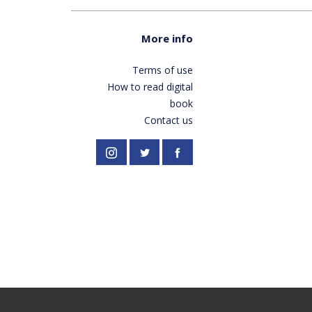
More info
Terms of use
How to read digital
book
Contact us
//twitter.com/PardesPublish
Instagram
Facebook