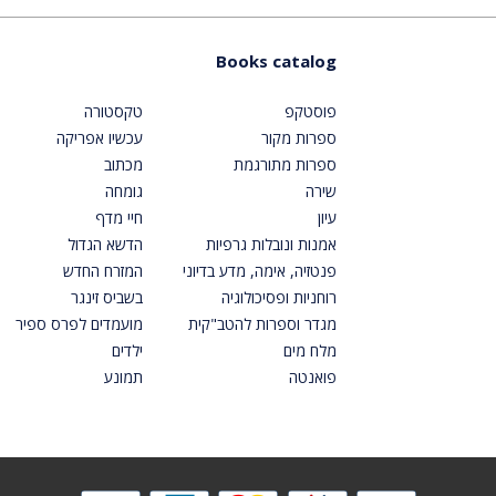
Books catalog
פוסטקפ
טקסטורה
ספרות מקור
עכשיו אפריקה
ספרות מתורגמת
מכתוב
שירה
גומחה
עיון
חיי מדף
אמנות ונובלות גרפיות
הדשא הגדול
פנטזיה, אימה, מדע בדיוני
המזרח החדש
רוחניות ופסיכולוגיה
בשביס זינגר
מגדר וספרות להטב"קית
מועמדים לפרס ספיר
מלח מים
ילדים
פואנטה
תמונע