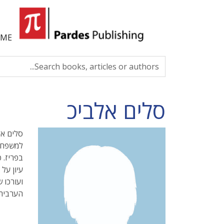
ME
סלים אלביכ
למשפחת 
בפריז. פ
עיון על
ועורכו ש
הערבית.