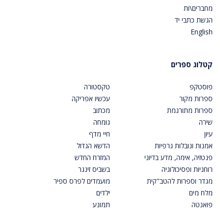
מחברים\ות
הגשת כתבי יד
English
קטלוג ספרים
פוסטקפ
טקסטורה
ספרות מקור
עכשיו אפריקה
ספרות מתורגמת
מכתוב
שירה
גומחה
עיון
חיי מדף
אמנות ונובלות גרפיות
הדשא הגדול
פנטזיה, אימה, מדע בדיוני
המזרח החדש
רוחניות ופסיכולוגיה
בשביס זינגר
מגדר וספרות להטב"קית
מועמדים לפרס ספיר
מלח מים
ילדים
פואנטה
תמונע