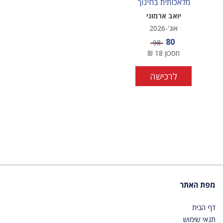
מלאכותית בחינוך
יואב ארמוני
אוג'-2026
מחיר מבצע
80
מחיר
98
חסכון
18
₪
לרכישה
מפת האתר
דף הבית
תנאי שימוש