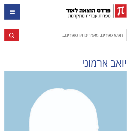
דף ה
יואב ארמוני