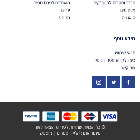
מגדר וספרות להטב"קית
מועמדים לפרס ספיר
מלח מים
ילדים
פואנטה
תמונע
מידע נוסף
תנאי שימוש
כיצד לקרוא ספר דיגיטלי
צור קשר
פייסבוק
אינסטגרם
https://twitter.com/PardesPublish
© כל הזכויות שמורות לפרדס הוצאה לאור
פיתוח אתר: ׁ
הליקון ספרים
|
מוסטש