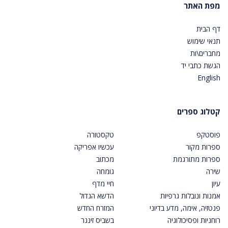
מפת האתר
דף הבית
תנאי שימוש
מחברים\ות
הגשת כתבי יד
English
קטלוג ספרים
פוסטקפ
טקסטורה
ספרות מקור
עכשיו אפריקה
ספרות מתורגמת
מכתוב
שירה
גומחה
עיון
חיי מדף
אמנות ונובלות גרפיות
הדשא הגדול
פנטזיה, אימה, מדע בדיוני
המזרח החדש
רוחניות ופסיכולוגיה
בשביס זינגר