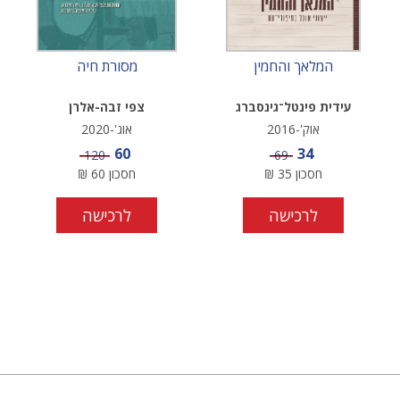
המלאך והחמין
מסורת חיה
עידית פינטל־גינסברג
צפי זבה-אלרן
אוק'-2016
אוג'-2020
מחיר מבצע
מחיר מבצע
60
34
מחיר
מחיר
120
69
חסכון
35
₪
חסכון
60
₪
לרכישה
לרכישה