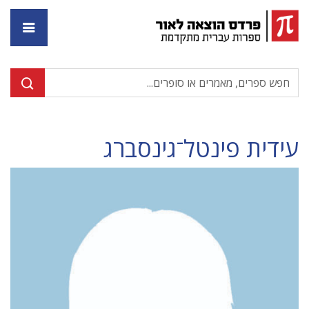
דף ה
עידית פינטל־גינסברג