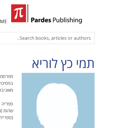
ME
תמי כץ לוריא
בפסיכול
מאוניבר
(ספריית פו