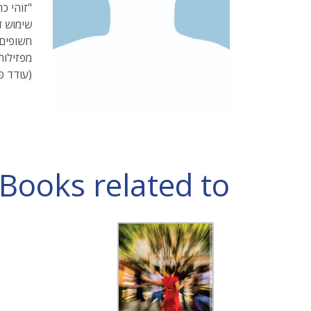
"זוהי כ
שימוש ד
חשופים,
מפזילות
(עודד פ
Books related to תמי כץ לוריא