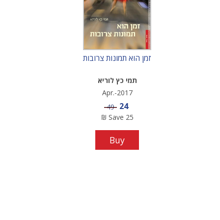
זמן הוא תמונות צרובות
תמי כץ לוריא
Apr.-2017
Sale price
24
Price
49
₪
Save
25
Buy