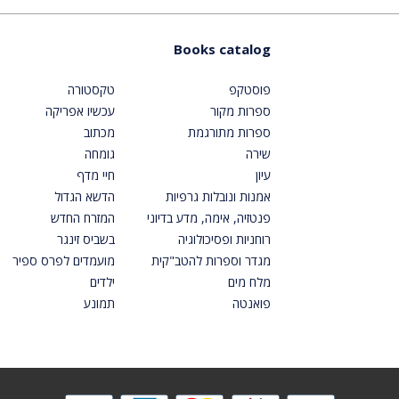
Books catalog
פוסטקפ
טקסטורה
ספרות מקור
עכשיו אפריקה
ספרות מתורגמת
מכתוב
שירה
גומחה
עיון
חיי מדף
אמנות ונובלות גרפיות
הדשא הגדול
פנטזיה, אימה, מדע בדיוני
המזרח החדש
רוחניות ופסיכולוגיה
בשביס זינגר
מגדר וספרות להטב"קית
מועמדים לפרס ספיר
מלח מים
ילדים
פואנטה
תמונע