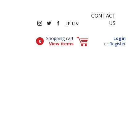
CONTACT
INSTAGRAM
TWITTER
FACEBOOK
US
עברית
Popup window (Can be closed by ESCAPE key)
Shopping cart
Login
Items in cart
0
Popup window (Can be closed by ESCAPE key)
View items
or
Register