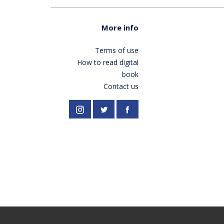
More info
Terms of use
How to read digital
book
Contact us
//twitter.com/PardesPublish
Instagram
Facebook