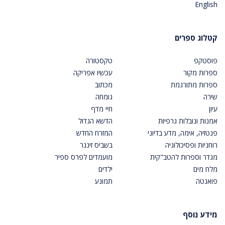
English
קטלוג ספרים
פוסטקפ
טקסטורה
ספרות מקור
עכשיו אפריקה
ספרות מתורגמת
מכתוב
שירה
גומחה
עיון
חיי מדף
אמנות ונובלות גרפיות
הדשא הגדול
פנטזיה, אימה, מדע בדיוני
המזרח החדש
רוחניות ופסיכולוגיה
בשביס זינגר
מגדר וספרות להטב"קית
מועמדים לפרס ספיר
מלח מים
ילדים
פואנטה
תמונע
מידע נוסף