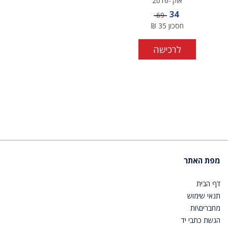
אוק'-2016
מחיר מבצע
34
מחיר
69
חסכון
35
₪
לרכישה
מפת האתר
דף הבית
תנאי שימוש
מחברים\ות
הגשת כתבי יד