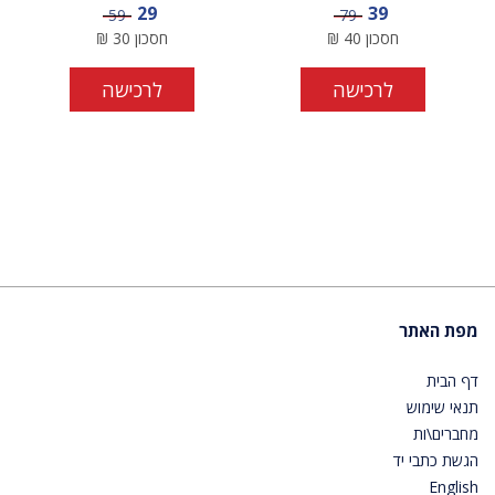
מחיר מבצע
מחיר מבצע
29
39
מחיר
מחיר
59
79
חסכון
40
₪
חסכון
30
₪
לרכישה
לרכישה
מפת האתר
דף הבית
תנאי שימוש
מחברים\ות
הגשת כתבי יד
English