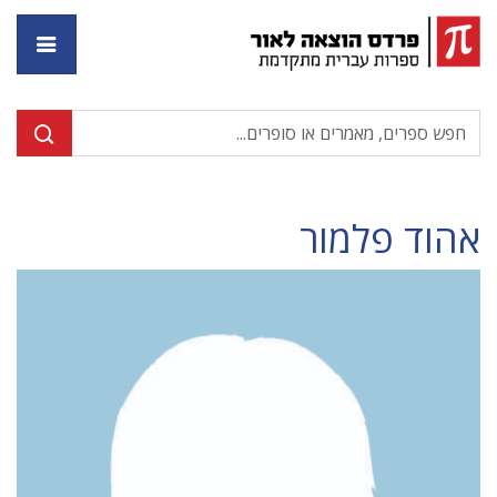
דף ה
אהוד פלמור