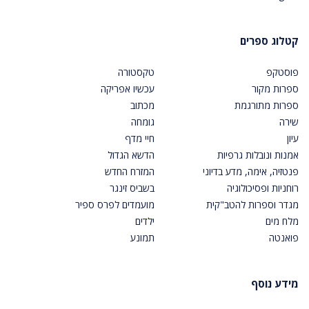
קטלוג ספרים
פוסטקפ
טקסטורה
ספרות מקור
עכשיו אפריקה
ספרות מתורגמת
מכתוב
שירה
גומחה
עיון
חיי מדף
אמנות ונובלות גרפיות
הדשא הגדול
פנטזיה, אימה, מדע בדיוני
המזרח החדש
רוחניות ופסיכולוגיה
בשביס זינגר
מגדר וספרות להטב"קית
מועמדים לפרס ספיר
מלח מים
ילדים
פואנטה
תמונע
מידע נוסף