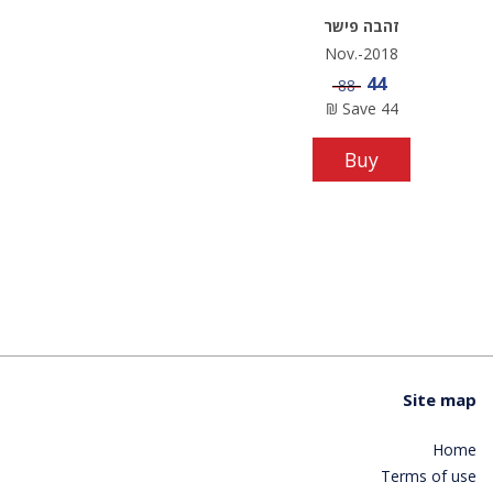
זהבה פישר
Nov.-2018
Sale price
44
Price
88
₪
Save
44
Buy
Site map
Home
Terms of use