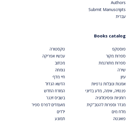
Authors
Submit Manuscripts
עברית
Books catalog
פוסטקפ
טקסטורה
ספרות מקור
עכשיו אפריקה
ספרות מתורגמת
מכתוב
שירה
גומחה
עיון
חיי מדף
אמנות ונובלות גרפיות
הדשא הגדול
פנטזיה, אימה, מדע בדיוני
המזרח החדש
רוחניות ופסיכולוגיה
בשביס זינגר
מגדר וספרות להטב"קית
מועמדים לפרס ספיר
מלח מים
ילדים
פואנטה
תמונע