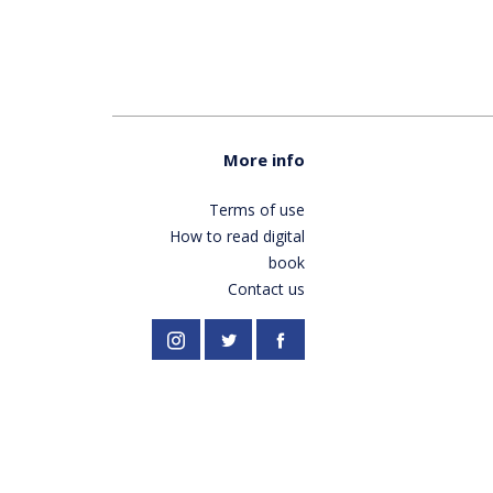
More info
Terms of use
How to read digital
book
Contact us
//twitter.com/PardesPublish
Instagram
Facebook