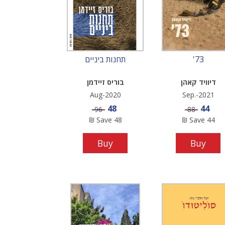
73'
תחנות ביניים
דיוויד קאהן
בוריס זיידמן
Aug-2020
Sep.-2021
Sale price
Sale price
48
44
Price
Price
96
88
₪
Save
48
₪
Save
44
Buy
Buy