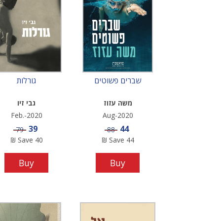
שברים פשוטים
גורלות
משה עזוז
גבי זיו
Feb.-2020
Aug-2020
Sale price
Sale price
39
44
Price
Price
79
88
₪
Save
40
₪
Save
44
Buy
Buy