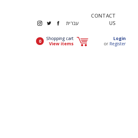
CONTACT
INSTAGRAM
TWITTER
FACEBOOK
US
עברית
Popup window (Can be closed by ESCAPE key)
Shopping cart
Login
Items in cart
0
Popup window (Can be closed by ESCAPE key)
View items
or
Register