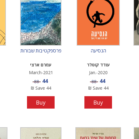
הנסיעה
פרספקטיבות שבורות
עודד קוטלר
עמרם ארצי
March-2021
Jan.-2020
Sale price
Sale price
44
44
Price
Price
88
88
₪
Save
44
₪
Save
44
Buy
Buy