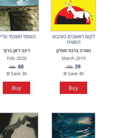
לקום ראשונים כשיבוא
כשמתי חשבתי עליי
המשיח
נאורה ברנח־מטלון
רינה ז'אן ברוך
Feb.-2026
March-2019
Sale price
Sale price
60
39
Price
Price
96
79
₪
Save
36
₪
Save
40
Buy
Buy