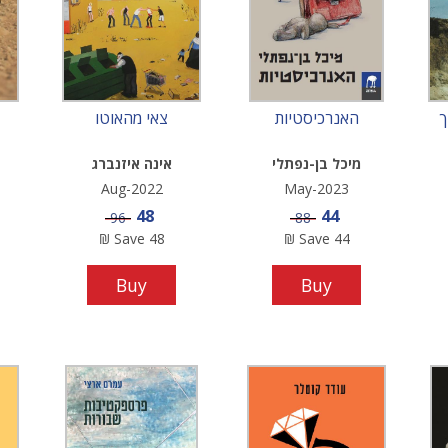
ך
האנרכיסטיות
צאי מהאוטו
מיכל בן-נפתלי
אינה איזנברג
Aug-2022
May-2023
Sale price
Sale price
48
44
Price
Price
96
88
₪
Save
48
₪
Save
44
Buy
Buy