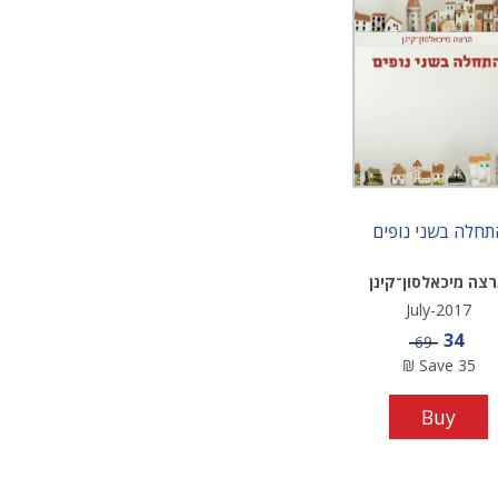
תחלה בשני נופים
צה מיכאלסון־קינן
July-2017
Sale price
34
Price
69
₪
Save
35
Buy