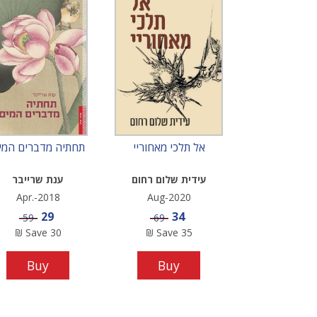
אל תלכי מאחוריי
תחתיה מדברים המי
עידית שלום רחום
ענת שרייבר
Apr.-2018
Aug-2020
Sale price
Sale price
29
34
Price
Price
59
69
₪
Save
30
₪
Save
35
Buy
Buy