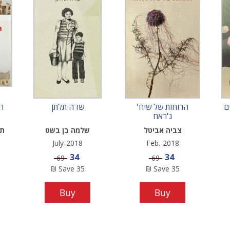
ם
הרוחות של שיח'
שדה תלתן
ה
ג'ראח
צביה אביטל
שלמה בן בשט
תר
July-2018
Feb.-2018
Sale price
Sale price
34
34
Price
Price
69
69
₪
Save
35
₪
Save
35
Buy
Buy