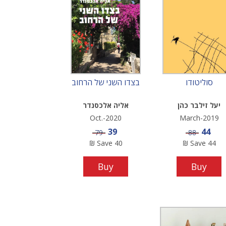
סוליטודו
בצדו השני של הרחוב
יעל זילבר כהן
אליה אלכסנדר
Oct.-2020
March-2019
Sale price
Sale price
39
44
Price
Price
79
88
₪
Save
40
₪
Save
44
Buy
Buy