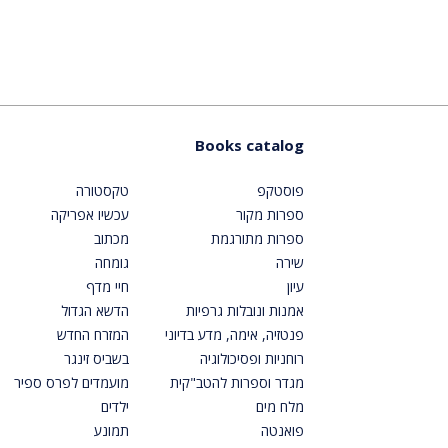
Books catalog
פוסטקפ
טקסטורה
ספרות מקור
עכשיו אפריקה
ספרות מתורגמת
מכתוב
שירה
גומחה
עיון
חיי מדף
אמנות ונובלות גרפיות
הדשא הגדול
פנטזיה, אימה, מדע בדיוני
המזרח החדש
רוחניות ופסיכולוגיה
בשביס זינגר
מגדר וספרות להטב"קית
מועמדים לפרס ספיר
מלח מים
ילדים
פואנטה
תמונע