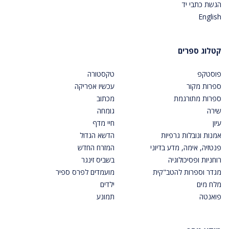
הגשת כתבי יד
English
קטלוג ספרים
פוסטקפ
טקסטורה
ספרות מקור
עכשיו אפריקה
ספרות מתורגמת
מכתוב
שירה
גומחה
עיון
חיי מדף
אמנות ונובלות גרפיות
הדשא הגדול
פנטזיה, אימה, מדע בדיוני
המזרח החדש
רוחניות ופסיכולוגיה
בשביס זינגר
מגדר וספרות להטב"קית
מועמדים לפרס ספיר
מלח מים
ילדים
פואנטה
תמונע