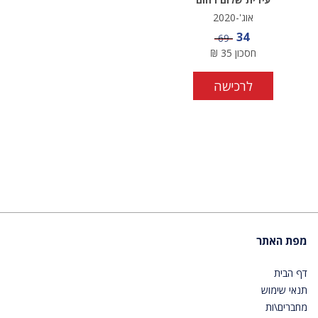
אוג'-2020
מחיר מבצע
34
מחיר
69
חסכון
35
₪
לרכישה
מפת האתר
דף הבית
תנאי שימוש
מחברים\ות