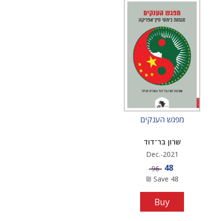
מפגש הענקים
שרון בר־דוד
Dec.-2021
Sale price
48
Price
96
₪
Save
48
Buy