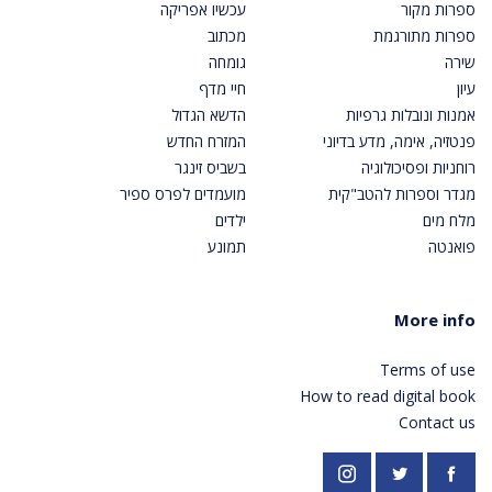
ספרות מקור
עכשיו אפריקה
ספרות מתורגמת
מכתוב
שירה
גומחה
עיון
חיי מדף
אמנות ונובלות גרפיות
הדשא הגדול
פנטזיה, אימה, מדע בדיוני
המזרח החדש
רוחניות ופסיכולוגיה
בשביס זינגר
מגדר וספרות להטב"קית
מועמדים לפרס ספיר
מלח מים
ילדים
פואנטה
תמונע
More info
Terms of use
How to read digital book
Contact us
https://twitter.com/PardesPublish
Instagram
Facebook