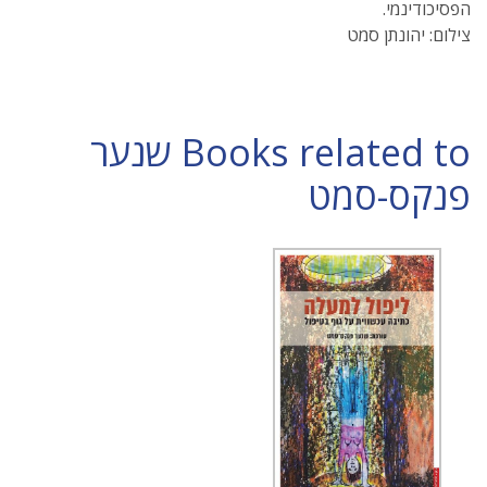
הפסיכודינמי.
צילום: יהונתן סמט
Books related to שנער
פנקס-סמט