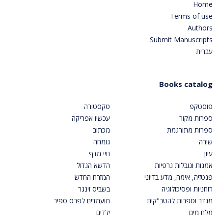
Home
Terms of use
Authors
Submit Manuscripts
עברית
Books catalog
פוסטקפ
טקסטורה
ספרות מקור
עכשיו אפריקה
ספרות מתורגמת
מכתוב
שירה
גומחה
עיון
חיי מדף
אמנות ונובלות גרפיות
הדשא הגדול
פנטזיה, אימה, מדע בדיוני
המזרח החדש
רוחניות ופסיכולוגיה
בשביס זינגר
מגדר וספרות להטב"קית
מועמדים לפרס ספיר
מלח מים
ילדים