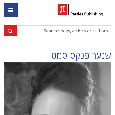
ome
שנער פנקס-סמט