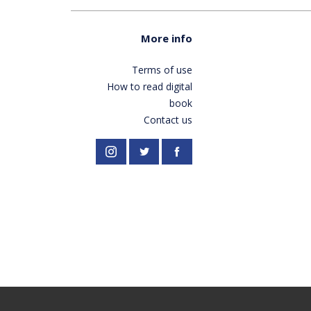
More info
Terms of use
How to read digital
book
Contact us
//twitter.com/PardesPublish
Instagram
Facebook