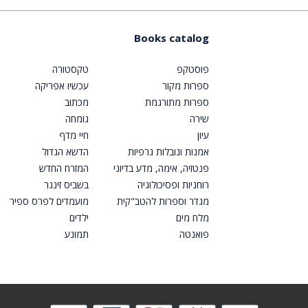
Books catalog
פוסטקפ
טקסטורה
ספרות מקור
עכשיו אפריקה
ספרות מתורגמת
מכתוב
שירה
גומחה
עיון
חיי מדף
אמנות ונובלות גרפיות
הדשא הגדול
פנטזיה, אימה, מדע בדיוני
המזרח החדש
רוחניות ופסיכולוגיה
בשביס זינגר
מגדר וספרות להטב"קית
מועמדים לפרס ספיר
מלח מים
ילדים
פואנטה
תמונע