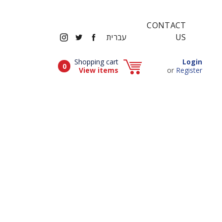
CONTACT
INSTAGRAM
TWITTER
FACEBOOK
US
עברית
Popup window (Can be closed by ESCAPE key)
Shopping cart
Login
Items in cart
0
Popup window (Can be closed by ESCAPE key)
View items
or
Register