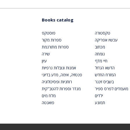
Books catalog
טקסטורה
פוסטקפ
עכשיו אפריקה
ספרות מקור
מכתוב
ספרות מתורגמת
גומחה
שירה
חיי מדף
עיון
הדשא הגדול
אמנות ונובלות גרפיות
המזרח החדש
פנטזיה, אימה, מדע בדיוני
בשביס זינגר
רוחניות ופסיכולוגיה
מועמדים לפרס ספיר
מגדר וספרות להטב"קית
ילדים
מלח מים
תמונע
פואנטה