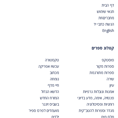
דף הבית
תנאי שימוש
מחברים\ות
הגשת כתבי יד
English
קטלוג ספרים
פוסטקפ
טקסטורה
ספרות מקור
עכשיו אפריקה
ספרות מתורגמת
מכתוב
שירה
גומחה
עיון
חיי מדף
אמנות ונובלות גרפיות
הדשא הגדול
פנטזיה, אימה, מדע בדיוני
המזרח החדש
רוחניות ופסיכולוגיה
בשביס זינגר
מגדר וספרות להטב"קית
מועמדים לפרס ספיר
מלח מים
ילדים