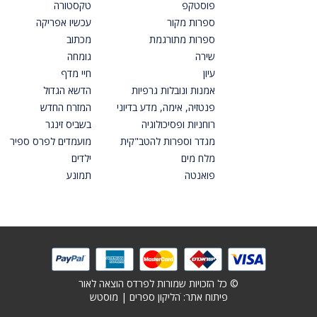
פוסטקפ
טקסטורה
ספרות מקור
עכשיו אפריקה
ספרות מתורגמת
מכתוב
שירה
גומחה
עיון
חיי מדף
אמנות ונובלות גרפיות
הדשא הגדול
פנטזיה, אימה, מדע בדיוני
המזרח החדש
רוחניות ופסיכולוגיה
בשביס זינגר
מגדר וספרות להטב"קית
מועמדים לפרס ספיר
מלח מים
ילדים
פואנטה
תמונע
© כל הזכויות שמורות לפרדס הוצאה לאור
פיתוח אתר: ׁ
הליקון ספרים
|
מוסטש