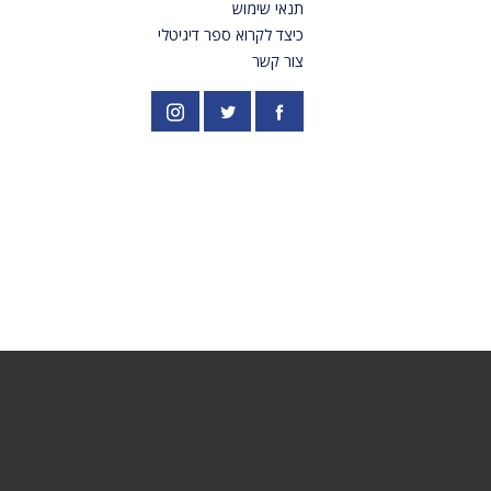
תנאי שימוש
כיצד לקרוא ספר דיגיטלי
צור קשר
פייסבוק
אינסטגרם
//twitter.com/PardesPublish