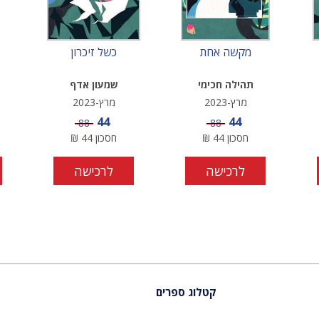
מקשה אחת
כשל זיכרון
תהילה חכימי
שמעון אדף
מרץ-2023
מרץ-2023
מחיר מבצע
מחיר מבצע
44
44
מחיר
מחיר
88
88
חסכון
44
₪
חסכון
44
₪
לרכישה
לרכישה
קטלוג ספרים