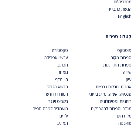
מחברים\ות
הגשת כתבי יד
English
קטלוג ספרים
פוסטקפ
טקסטורה
ספרות מקור
עכשיו אפריקה
ספרות מתורגמת
מכתוב
שירה
גומחה
עיון
חיי מדף
אמנות ונובלות גרפיות
הדשא הגדול
פנטזיה, אימה, מדע בדיוני
המזרח החדש
רוחניות ופסיכולוגיה
בשביס זינגר
מגדר וספרות להטב"קית
מועמדים לפרס ספיר
מלח מים
ילדים
פואנטה
תמונע