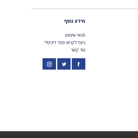
מידע נוסף
תנאי שימוש
כיצד לקרוא ספר דיגיטלי
צור קשר
פייסבוק
אינסטגרם
//twitter.com/PardesPublish