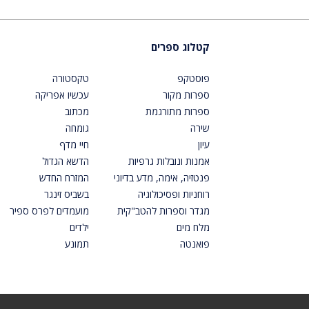
קטלוג ספרים
פוסטקפ
טקסטורה
ספרות מקור
עכשיו אפריקה
ספרות מתורגמת
מכתוב
שירה
גומחה
עיון
חיי מדף
אמנות ונובלות גרפיות
הדשא הגדול
פנטזיה, אימה, מדע בדיוני
המזרח החדש
רוחניות ופסיכולוגיה
בשביס זינגר
מגדר וספרות להטב"קית
מועמדים לפרס ספיר
מלח מים
ילדים
פואנטה
תמונע