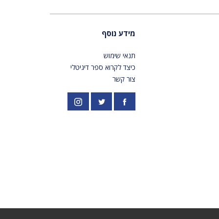
מידע נוסף
תנאי שימוש
כיצד לקרוא ספר דיגיטלי
צור קשר
פייסבוק
אינסטגרם
//twitter.com/PardesPublish