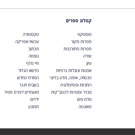
קטלוג ספרים
פוסטקפ
טקסטורה
ספרות מקור
עכשיו אפריקה
ספרות מתורגמת
מכתוב
שירה
גומחה
עיון
חיי מדף
אמנות ונובלות גרפיות
הדשא הגדול
פנטזיה, אימה, מדע בדיוני
המזרח החדש
רוחניות ופסיכולוגיה
בשביס זינגר
מגדר וספרות להטב"קית
מועמדים לפרס ספיר
מלח מים
ילדים
פואנטה
תמונע