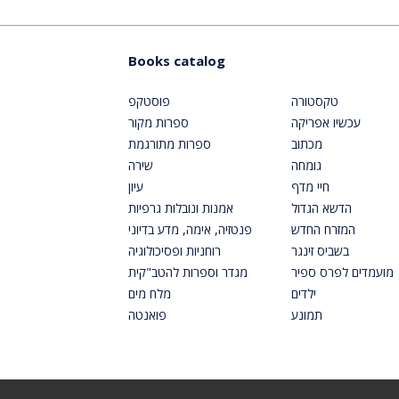
Books catalog
טקסטורה
פוסטקפ
עכשיו אפריקה
ספרות מקור
מכתוב
ספרות מתורגמת
גומחה
שירה
חיי מדף
עיון
הדשא הגדול
אמנות ונובלות גרפיות
המזרח החדש
פנטזיה, אימה, מדע בדיוני
בשביס זינגר
רוחניות ופסיכולוגיה
מועמדים לפרס ספיר
מגדר וספרות להטב"קית
ילדים
מלח מים
תמונע
פואנטה