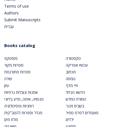
Terms of use
Authors
Submit Manuscripts
עברית
Books catalog
טקסטורה
פוסטקפ
עכשיו אפריקה
ספרות מקור
מכתוב
ספרות מתורגמת
גומחה
שירה
חיי מדף
עיון
הדשא הגדול
אמנות ונובלות גרפיות
המזרח החדש
פנטזיה, אימה, מדע בדיוני
בשביס זינגר
רוחניות ופסיכולוגיה
מועמדים לפרס ספיר
מגדר וספרות להטב"קית
ילדים
מלח מים
תמונע
פואנטה