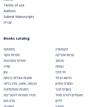
Terms of use
Authors
Submit Manuscripts
עברית
Books catalog
טקסטורה
פוסטקפ
עכשיו אפריקה
ספרות מקור
מכתוב
ספרות מתורגמת
גומחה
שירה
חיי מדף
עיון
הדשא הגדול
אמנות ונובלות גרפיות
המזרח החדש
פנטזיה, אימה, מדע בדיוני
בשביס זינגר
רוחניות ופסיכולוגיה
מועמדים לפרס ספיר
מגדר וספרות להטב"קית
ילדים
מלח מים
תמונע
פואנטה