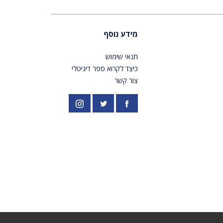
מידע נוסף
תנאי שימוש
כיצד לקרוא ספר דיגיטלי
צור קשר
פייסבוק
אינסטגרם
//twitter.com/PardesPublish