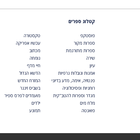
קטלוג ספרים
פוסטקפ
טקסטורה
ספרות מקור
עכשיו אפריקה
ספרות מתורגמת
מכתוב
שירה
גומחה
עיון
חיי מדף
אמנות ונובלות גרפיות
הדשא הגדול
פנטזיה, אימה, מדע בדיוני
המזרח החדש
רוחניות ופסיכולוגיה
בשביס זינגר
מגדר וספרות להטב"קית
מועמדים לפרס ספיר
מלח מים
ילדים
פואנטה
תמונע