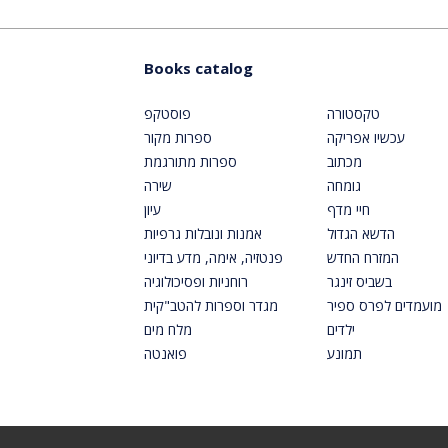
Books catalog
טקסטורה
פוסטקפ
עכשיו אפריקה
ספרות מקור
מכתוב
ספרות מתורגמת
גומחה
שירה
חיי מדף
עיון
הדשא הגדול
אמנות ונובלות גרפיות
המזרח החדש
פנטזיה, אימה, מדע בדיוני
בשביס זינגר
רוחניות ופסיכולוגיה
מועמדים לפרס ספיר
מגדר וספרות להטב"קית
ילדים
מלח מים
תמונע
פואנטה