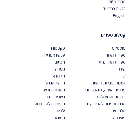
מחברים\ות
הגשת כתבי יד
English
קטלוג ספרים
פוסטקפ
טקסטורה
ספרות מקור
עכשיו אפריקה
ספרות מתורגמת
מכתוב
שירה
גומחה
עיון
חיי מדף
אמנות ונובלות גרפיות
הדשא הגדול
פנטזיה, אימה, מדע בדיוני
המזרח החדש
רוחניות ופסיכולוגיה
בשביס זינגר
מגדר וספרות להטב"קית
מועמדים לפרס ספיר
מלח מים
ילדים
פואנטה
תמונע