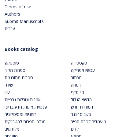
Terms of use
Authors
Submit Manuscripts
עברית
Books catalog
טקסטורה
פוסטקפ
עכשיו אפריקה
ספרות מקור
מכתוב
ספרות מתורגמת
גומחה
שירה
חיי מדף
עיון
הדשא הגדול
אמנות ונובלות גרפיות
המזרח החדש
פנטזיה, אימה, מדע בדיוני
בשביס זינגר
רוחניות ופסיכולוגיה
מועמדים לפרס ספיר
מגדר וספרות להטב"קית
ילדים
מלח מים
תמונע
פואנטה