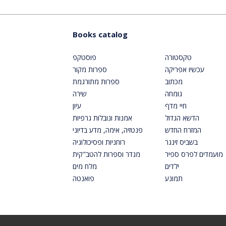
Books catalog
טקסטורה
פוסטקפ
עכשיו אפריקה
ספרות מקור
מכתוב
ספרות מתורגמת
גומחה
שירה
חיי מדף
עיון
הדשא הגדול
אמנות ונובלות גרפיות
המזרח החדש
פנטזיה, אימה, מדע בדיוני
בשביס זינגר
רוחניות ופסיכולוגיה
מועמדים לפרס ספיר
מגדר וספרות להטב"קית
ילדים
מלח מים
תמונע
פואנטה